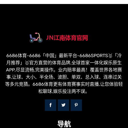
6686体育-6686「中国」最新平台-6686SPORTS🥇「冷
月推荐」🥇官方直营的体育品牌,全球首家一体化娱乐原生
APP,尽显流畅,完美操作。业内赔率最高！覆盖世界各地赛
事,让球、大小、半全场、波胆、单双、总入球、连串过关
等多元竞猜。6686体育更有体育赛事实时直播,让您体验轻
松聊球,娱乐投注两不误。
导航