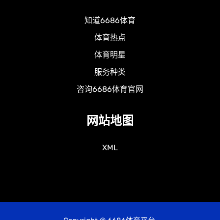
知道6686体育
体育热点
体育明星
服务种类
咨询6686体育官网
网站地图
XML