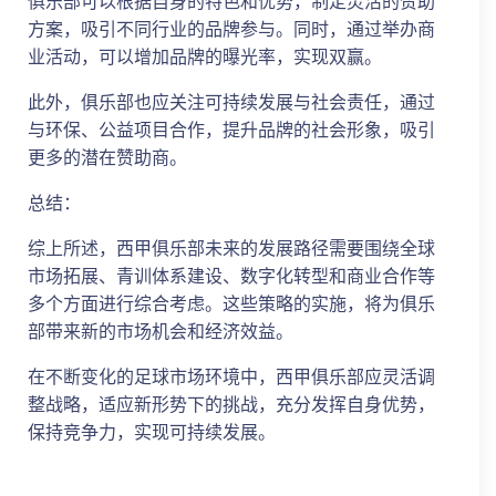
俱乐部可以根据自身的特色和优势，制定灵活的赞助
方案，吸引不同行业的品牌参与。同时，通过举办商
业活动，可以增加品牌的曝光率，实现双赢。
此外，俱乐部也应关注可持续发展与社会责任，通过
与环保、公益项目合作，提升品牌的社会形象，吸引
更多的潜在赞助商。
总结：
综上所述，西甲俱乐部未来的发展路径需要围绕全球
市场拓展、青训体系建设、数字化转型和商业合作等
多个方面进行综合考虑。这些策略的实施，将为俱乐
部带来新的市场机会和经济效益。
在不断变化的足球市场环境中，西甲俱乐部应灵活调
整战略，适应新形势下的挑战，充分发挥自身优势，
保持竞争力，实现可持续发展。