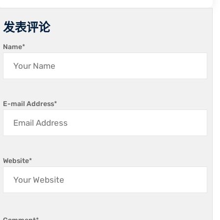
发表评论
Name
*
E-mail Address
*
Website
*