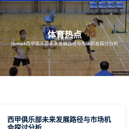
体育热点
Home
西甲俱乐部未来发展路径与市场机会探讨分析
西甲俱乐部未来发展路径与市场机
会探讨分析