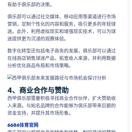
有助于俱乐部的决策。
俱乐部可以通过社交媒体、移动应用等渠道进行市场
营销，定制个性化的内容和服务，吸引更多的年轻球
迷。此外，利用虚拟现实和增强现实技术，可以为球
迷提供更为沉浸的观赛体验。
数字化转型还包括电子商务的发展，俱乐部可以通过
在线商店销售球迷产品，拓宽收入来源，并利用数据
分析优化商品布局和市场策略。
4、商业合作与赞助
西甲俱乐部需要积极寻找商业合作伙伴，扩大赞助收
入来源。与知名品牌的合作能够为俱乐部带来巨额的
资金支持，并提升其市场形象。
6686体育官网