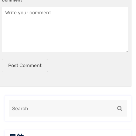
Comment
*
Post Comment