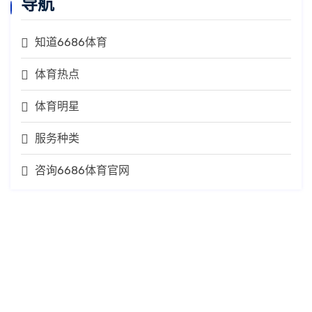
导航
知道6686体育
体育热点
体育明星
服务种类
咨询6686体育官网