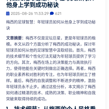
他身上学到成功秘诀
2025-08-26 11:33:29
621
梅西的足球智慧：年轻球员如何从他身上学到成功秘
诀
文章摘要：
梅西不仅是足坛巨星，更是年轻球员的楷
模。本文从四个方面分析了梅西的成功秘诀，探讨年
轻球员如何从他的足球智慧中汲取经验。首先，梅西
的技术细节和个性化打法无疑为年轻球员提供了学习
的方向。其次，梅西在场上的决策能力与高效执行
力，使得他能在关键时刻做出正确选择。再者，梅西
的职业素养和对胜利的专注，也为年轻球员树立了榜
样。最后，梅西的自我调整和不断进步的精神，激励
年轻球员永不止步。通过这些分析，本文揭示了梅西
如何通过精湛的技术、成熟的决策、职业精神和自我
突破来取得持续的成功。