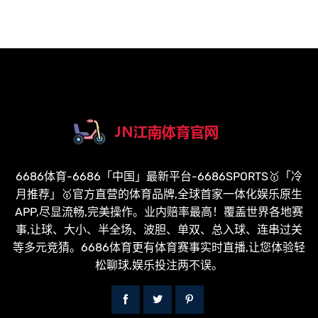
6686体育-6686「中国」最新平台-6686SPORTS🥇「冷
月推荐」🥇官方直营的体育品牌,全球首家一体化娱乐原生
APP,尽显流畅,完美操作。业内赔率最高！覆盖世界各地赛
事,让球、大小、半全场、波胆、单双、总入球、连串过关
等多元竞猜。6686体育更有体育赛事实时直播,让您体验轻
松聊球,娱乐投注两不误。