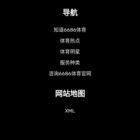
导航
知道6686体育
体育热点
体育明星
服务种类
咨询6686体育官网
网站地图
XML