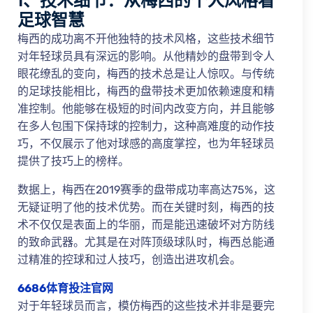
1、技术细节：从梅西的个人风格看
足球智慧
梅西的成功离不开他独特的技术风格，这些技术细节
对年轻球员具有深远的影响。从他精妙的盘带到令人
眼花缭乱的变向，梅西的技术总是让人惊叹。与传统
的足球技能相比，梅西的盘带技术更加依赖速度和精
准控制。他能够在极短的时间内改变方向，并且能够
在多人包围下保持球的控制力，这种高难度的动作技
巧，不仅展示了他对球感的高度掌控，也为年轻球员
提供了技巧上的榜样。
数据上，梅西在2019赛季的盘带成功率高达75%，这
无疑证明了他的技术优势。而在关键时刻，梅西的技
术不仅仅是表面上的华丽，而是能迅速破坏对方防线
的致命武器。尤其是在对阵顶级球队时，梅西总能通
过精准的控球和过人技巧，创造出进攻机会。
6686体育投注官网
对于年轻球员而言，模仿梅西的这些技术并非是要完