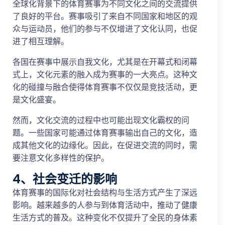
全球化背景下的体育赛事为不同文化之间的交流提供
了良好的平台。赛事吸引了来自不同国家和地区的观
众与运动员，他们的参与不仅增进了文化认同，也促
进了相互理解。
各国在赛事中展示自我文化，尤其是在开幕式和闭幕
式上，文化元素的融入成为赛事的一大亮点。这种文
化的碰撞与融合使得体育赛事不仅仅是竞技活动，更
是文化盛宴。
然而，文化交流的过程中也可能出现文化霸权的问
题。一些国家可能通过体育赛事输出自己的文化，造
成其他文化的边缘化。因此，在促进交流的同时，需
要注意文化多样性的保护。
4、社会变迁的影响
体育赛事的国际化对社会结构与生活方式产生了深远
影响。越来越多的人参与到体育活动中，推动了健康
生活方式的普及。这种变化不仅提升了全民的身体素