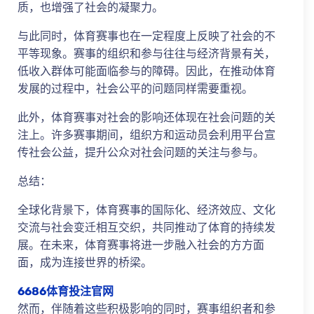
质，也增强了社会的凝聚力。
与此同时，体育赛事也在一定程度上反映了社会的不
平等现象。赛事的组织和参与往往与经济背景有关，
低收入群体可能面临参与的障碍。因此，在推动体育
发展的过程中，社会公平的问题同样需要重视。
此外，体育赛事对社会的影响还体现在社会问题的关
注上。许多赛事期间，组织方和运动员会利用平台宣
传社会公益，提升公众对社会问题的关注与参与。
总结：
全球化背景下，体育赛事的国际化、经济效应、文化
交流与社会变迁相互交织，共同推动了体育的持续发
展。在未来，体育赛事将进一步融入社会的方方面
面，成为连接世界的桥梁。
6686体育投注官网
然而，伴随着这些积极影响的同时，赛事组织者和参