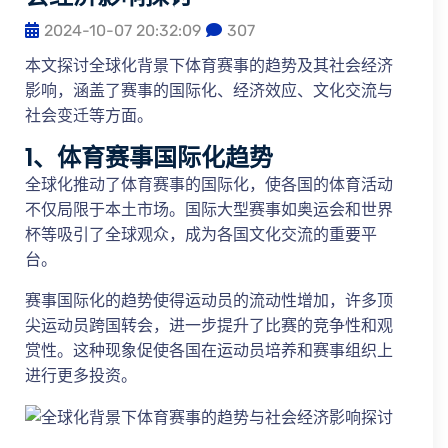
2024-10-07 20:32:09
307
本文探讨全球化背景下体育赛事的趋势及其社会经济
影响，涵盖了赛事的国际化、经济效应、文化交流与
社会变迁等方面。
1、体育赛事国际化趋势
全球化推动了体育赛事的国际化，使各国的体育活动
不仅局限于本土市场。国际大型赛事如奥运会和世界
杯等吸引了全球观众，成为各国文化交流的重要平
台。
赛事国际化的趋势使得运动员的流动性增加，许多顶
尖运动员跨国转会，进一步提升了比赛的竞争性和观
赏性。这种现象促使各国在运动员培养和赛事组织上
进行更多投资。