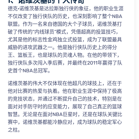
1、诺维茨基的个人传奇
德克·诺维茨基是达拉斯独行侠的象征，他的职业生涯
不仅改变了独行侠队的历史，也深刻影响了整个NBA
联盟。作为一名来自德国的大个子球员，诺维茨基打
破了传统的“内线球员”模式，凭借超高的投篮技巧，
尤其是他的标志性金鸡独立式投篮，成为了联盟最具
威胁的进攻武器之一。他是独行侠队历史上的得分
王、篮板王，也是球队的灵魂人物。在他的带领下，
独行侠队多次闯入季后赛，并最终在2011年赢得了队
史首个NBA总冠军。
诺维茨基的伟大不仅体现在他超凡的球技上，还在于
他对比赛的热爱与执着。他在职业生涯中保持了极高
的竞技状态，并通过不断提升自己的技术，特别是在
面对对手防守时的应变能力，展现了自己真正的篮球
智慧。无论是在面对NBA巨星时，还是在球队关键比
赛中，诺维茨基都能冷静应对，成为球队的稳定军心
之柱。