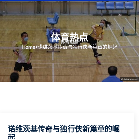
体育热点
Home
诺维茨基传奇与独行侠新篇章的崛起
诺维茨基传奇与独行侠新篇章的崛
起