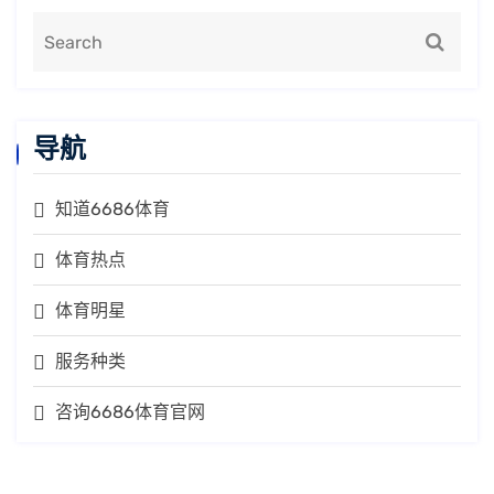
导航
知道6686体育
体育热点
体育明星
服务种类
咨询6686体育官网