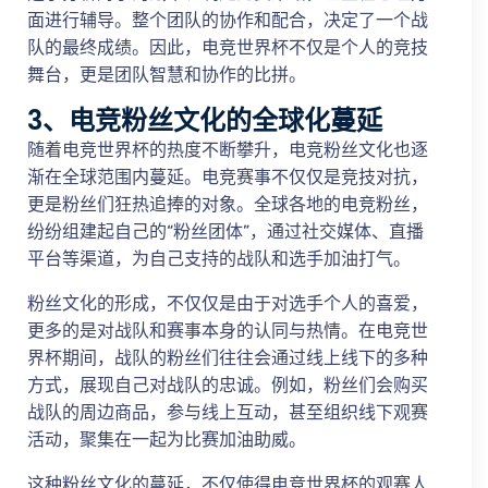
面进行辅导。整个团队的协作和配合，决定了一个战
队的最终成绩。因此，电竞世界杯不仅是个人的竞技
舞台，更是团队智慧和协作的比拼。
3、电竞粉丝文化的全球化蔓延
随着电竞世界杯的热度不断攀升，电竞粉丝文化也逐
渐在全球范围内蔓延。电竞赛事不仅仅是竞技对抗，
更是粉丝们狂热追捧的对象。全球各地的电竞粉丝，
纷纷组建起自己的“粉丝团体”，通过社交媒体、直播
平台等渠道，为自己支持的战队和选手加油打气。
粉丝文化的形成，不仅仅是由于对选手个人的喜爱，
更多的是对战队和赛事本身的认同与热情。在电竞世
界杯期间，战队的粉丝们往往会通过线上线下的多种
方式，展现自己对战队的忠诚。例如，粉丝们会购买
战队的周边商品，参与线上互动，甚至组织线下观赛
活动，聚集在一起为比赛加油助威。
这种粉丝文化的蔓延，不仅使得电竞世界杯的观赛人