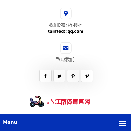
我们的邮箱地址:
tainted@qq.com
致电我们: