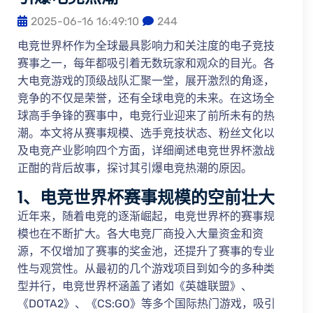
2025-06-16 16:49:10
244
电竞世界杯作为全球最具影响力和关注度的电子竞技
赛事之一，每年都吸引着无数玩家和观众的目光。各
大电竞游戏的顶级战队汇聚一堂，展开激烈的角逐，
竞争的不仅是荣誉，还有全球电竞的未来。在这场全
球高手争锋的赛事中，电竞行业迎来了前所未有的热
潮。本文将从赛事规模、选手竞技状态、粉丝文化以
及电竞产业影响四个方面，详细阐述电竞世界杯激战
正酣的背后故事，探讨其引爆电竞热潮的原因。
1、电竞世界杯赛事规模的空前壮大
近年来，随着电竞的逐渐崛起，电竞世界杯的赛事规
模也在不断扩大。各大电竞厂商投入大量资金和资
源，不仅增加了赛事的奖金池，还提升了赛事的专业
性与观赏性。从最初的几个游戏项目到如今的多种类
型并行，电竞世界杯涵盖了诸如《英雄联盟》、
《DOTA2》、《CS:GO》等多个国际热门游戏，吸引