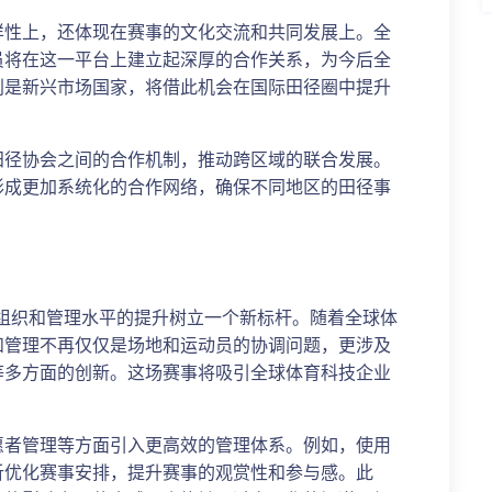
样性上，还体现在赛事的文化交流和共同发展上。全
员将在这一平台上建立起深厚的合作关系，为今后全
别是新兴市场国家，将借此机会在国际田径圈中提升
田径协会之间的合作机制，推动跨区域的联合发展。
形成更加系统化的合作网络，确保不同地区的田径事
事组织和管理水平的提升树立一个新标杆。随着全球体
和管理不再仅仅是场地和运动员的协调问题，更涉及
等多方面的创新。这场赛事将吸引全球体育科技企业
愿者管理等方面引入更高效的管理体系。例如，使用
析优化赛事安排，提升赛事的观赏性和参与感。此