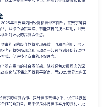
的全球田径赛事将更加注重运动员的整体健康和长期
念
2025年世界室内田径锦标赛也不例外。在赛事筹备
始终。从绿色场馆建设、节能减排的技术应用，到赛
体现出对环境的高度责任感。
，赛事期间的废弃物将实现高效回收和再利用，最大
组织者还将鼓励观众和运动员一起参与到环保行动中
等方式，促进整个赛事的环保理念。
为了塑造赛事的社会责任感。随着绿色发展理念的深
商业化与环保之间找到平衡点，而2025世界室内田
田径赛事的深度合作、提升赛事管理水平、促进科技创
事合作的新篇章。这不仅是体育赛事本身的胜利，更