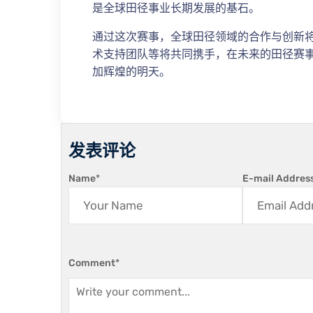
是全球田径事业长期发展的基石。
通过这次赛事，全球田径领域的合作与创新
术支持团队等将共同携手，在未来的田径赛
加辉煌的明天。
发表评论
Name
*
E-mail Addres
Comment
*