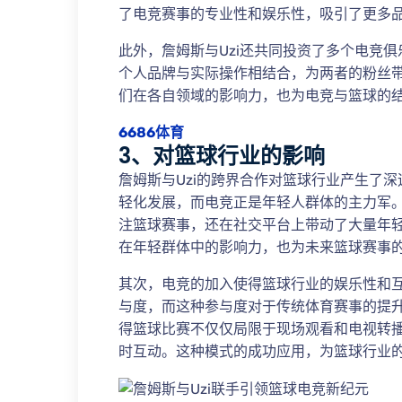
了电竞赛事的专业性和娱乐性，吸引了更多
此外，詹姆斯与Uzi还共同投资了多个电竞
个人品牌与实际操作相结合，为两者的粉丝
们在各自领域的影响力，也为电竞与篮球的
6686体育
3、对篮球行业的影响
詹姆斯与Uzi的跨界合作对篮球行业产生了
轻化发展，而电竞正是年轻人群体的主力军。
注篮球赛事，还在社交平台上带动了大量年
在年轻群体中的影响力，也为未来篮球赛事
其次，电竞的加入使得篮球行业的娱乐性和
与度，而这种参与度对于传统体育赛事的提升
得篮球比赛不仅仅局限于现场观看和电视转
时互动。这种模式的成功应用，为篮球行业