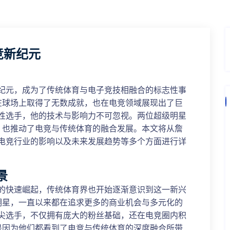
竞新纪元
新纪元，成为了传统体育与电子竞技相融合的标志性事
在球场上取得了无数成就，也在电竞领域展现出了巨
表性选手，他的技术与影响力不可忽视。两位超级明星
，也推动了电竞与传统体育的融合发展。本文将从詹
和电竞行业的影响以及未来发展趋势等多个方面进行详
景
业的快速崛起，传统体育界也开始逐渐意识到这一新兴
明星，一直以来都在追求更多的商业机会与多元化的
顶尖选手，不仅拥有庞大的粉丝基础，还在电竞圈内积
是因为他们都看到了电竞与传统体育的深度融合所带