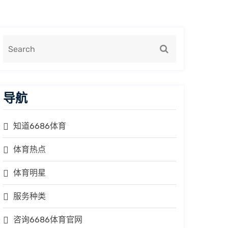
导航
知道6686体育
体育热点
体育明星
服务种类
咨询6686体育官网