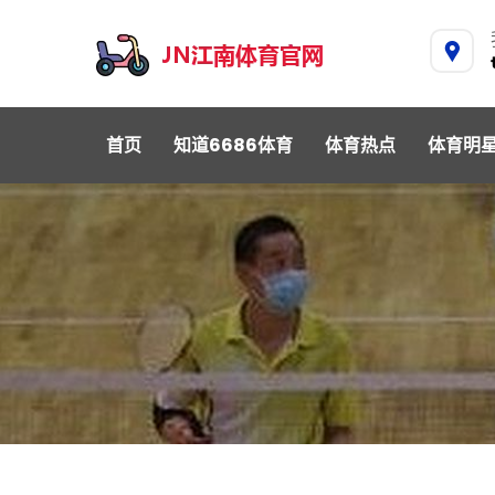
首页
知道6686体育
体育热点
体育明