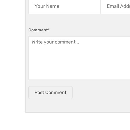
Comment
*
Post Comment