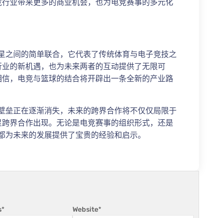
竞行业带来更多的商业机会，也为电竞赛事的多元化
明星之间的简单联合，它代表了传统体育与电子竞技之
行业的新机遇，也为未来两者的互动提供了无限可
相信，电竞与篮球的结合将开辟出一条全新的产业路
的壁垒正在逐渐消失，未来的跨界合作将不仅仅局限于
星跨界合作出现。无论是电竞赛事的组织形式，还是
手都为未来的发展提供了宝贵的经验和启示。
s
*
Website
*