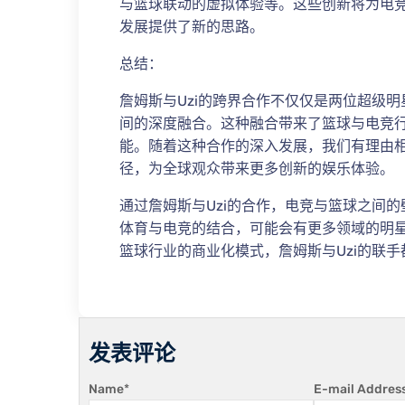
与篮球联动的虚拟体验等。这些创新将为电
发展提供了新的思路。
总结：
詹姆斯与Uzi的跨界合作不仅仅是两位超级
间的深度融合。这种融合带来了篮球与电竞
能。随着这种合作的深入发展，我们有理由
径，为全球观众带来更多创新的娱乐体验。
通过詹姆斯与Uzi的合作，电竞与篮球之间
体育与电竞的结合，可能会有更多领域的明
篮球行业的商业化模式，詹姆斯与Uzi的联
发表评论
Name
*
E-mail Addres