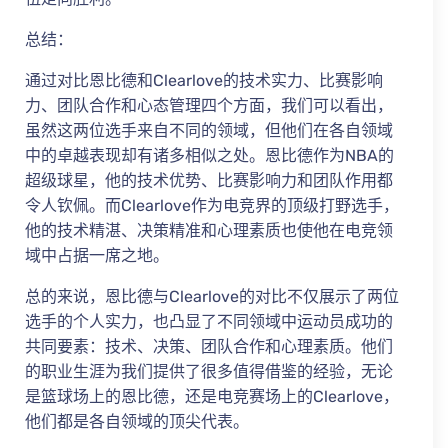
总结：
通过对比恩比德和Clearlove的技术实力、比赛影响
力、团队合作和心态管理四个方面，我们可以看出，
虽然这两位选手来自不同的领域，但他们在各自领域
中的卓越表现却有诸多相似之处。恩比德作为NBA的
超级球星，他的技术优势、比赛影响力和团队作用都
令人钦佩。而Clearlove作为电竞界的顶级打野选手，
他的技术精湛、决策精准和心理素质也使他在电竞领
域中占据一席之地。
总的来说，恩比德与Clearlove的对比不仅展示了两位
选手的个人实力，也凸显了不同领域中运动员成功的
共同要素：技术、决策、团队合作和心理素质。他们
的职业生涯为我们提供了很多值得借鉴的经验，无论
是篮球场上的恩比德，还是电竞赛场上的Clearlove，
他们都是各自领域的顶尖代表。