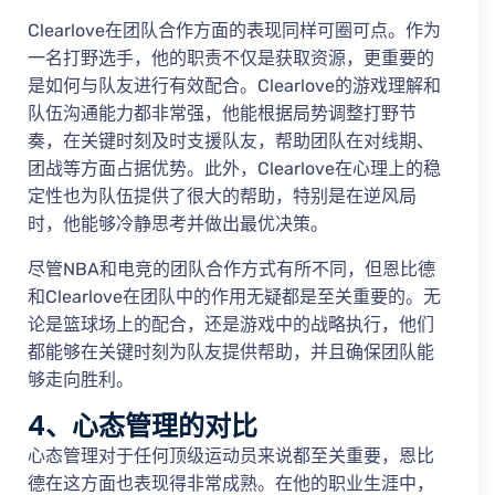
Clearlove在团队合作方面的表现同样可圈可点。作为
一名打野选手，他的职责不仅是获取资源，更重要的
是如何与队友进行有效配合。Clearlove的游戏理解和
队伍沟通能力都非常强，他能根据局势调整打野节
奏，在关键时刻及时支援队友，帮助团队在对线期、
团战等方面占据优势。此外，Clearlove在心理上的稳
定性也为队伍提供了很大的帮助，特别是在逆风局
时，他能够冷静思考并做出最优决策。
尽管NBA和电竞的团队合作方式有所不同，但恩比德
和Clearlove在团队中的作用无疑都是至关重要的。无
论是篮球场上的配合，还是游戏中的战略执行，他们
都能够在关键时刻为队友提供帮助，并且确保团队能
够走向胜利。
4、心态管理的对比
心态管理对于任何顶级运动员来说都至关重要，恩比
德在这方面也表现得非常成熟。在他的职业生涯中，