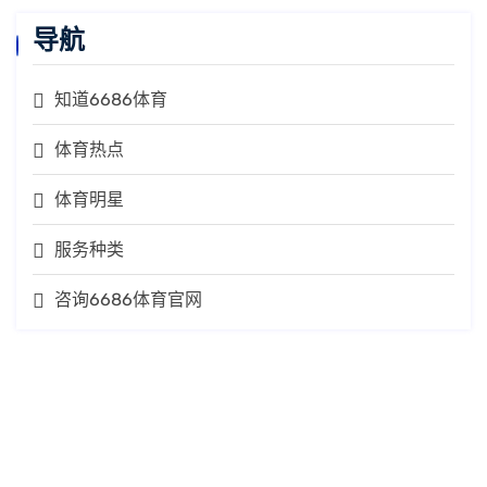
导航
知道6686体育
体育热点
体育明星
服务种类
咨询6686体育官网