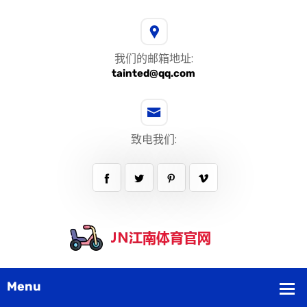
我们的邮箱地址:
tainted@qq.com
致电我们: