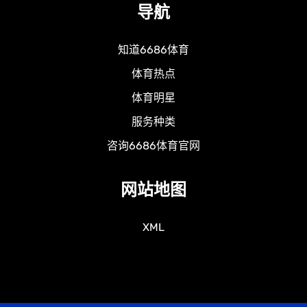
导航
知道6686体育
体育热点
体育明星
服务种类
咨询6686体育官网
网站地图
XML