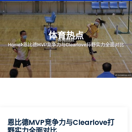
体育热点
Home
恩比德MVP竞争力与Clearlove打野实力全面对比
恩比德MVP竞争力与Clearlove打
野实力全面对比