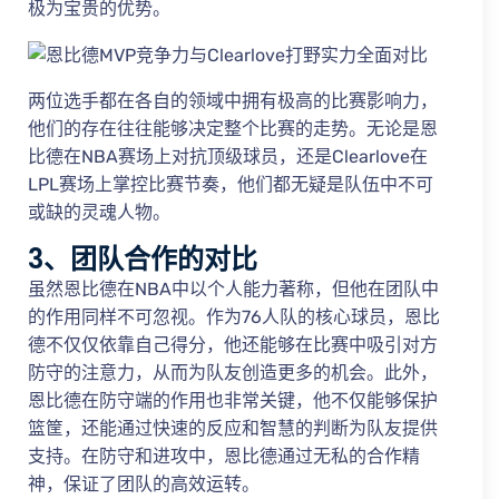
极为宝贵的优势。
两位选手都在各自的领域中拥有极高的比赛影响力，
他们的存在往往能够决定整个比赛的走势。无论是恩
比德在NBA赛场上对抗顶级球员，还是Clearlove在
LPL赛场上掌控比赛节奏，他们都无疑是队伍中不可
或缺的灵魂人物。
3、团队合作的对比
虽然恩比德在NBA中以个人能力著称，但他在团队中
的作用同样不可忽视。作为76人队的核心球员，恩比
德不仅仅依靠自己得分，他还能够在比赛中吸引对方
防守的注意力，从而为队友创造更多的机会。此外，
恩比德在防守端的作用也非常关键，他不仅能够保护
篮筐，还能通过快速的反应和智慧的判断为队友提供
支持。在防守和进攻中，恩比德通过无私的合作精
神，保证了团队的高效运转。