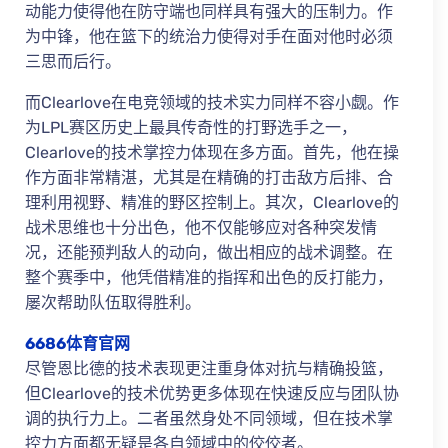
动能力使得他在防守端也同样具有强大的压制力。作
为中锋，他在篮下的统治力使得对手在面对他时必须
三思而后行。
而Clearlove在电竞领域的技术实力同样不容小觑。作
为LPL赛区历史上最具传奇性的打野选手之一，
Clearlove的技术掌控力体现在多方面。首先，他在操
作方面非常精湛，尤其是在精确的打击敌方后排、合
理利用视野、精准的野区控制上。其次，Clearlove的
战术思维也十分出色，他不仅能够应对各种突发情
况，还能预判敌人的动向，做出相应的战术调整。在
整个赛季中，他凭借精准的指挥和出色的反打能力，
屡次帮助队伍取得胜利。
6686体育官网
尽管恩比德的技术表现更注重身体对抗与精确投篮，
但Clearlove的技术优势更多体现在快速反应与团队协
调的执行力上。二者虽然身处不同领域，但在技术掌
控力方面都无疑是各自领域中的佼佼者。