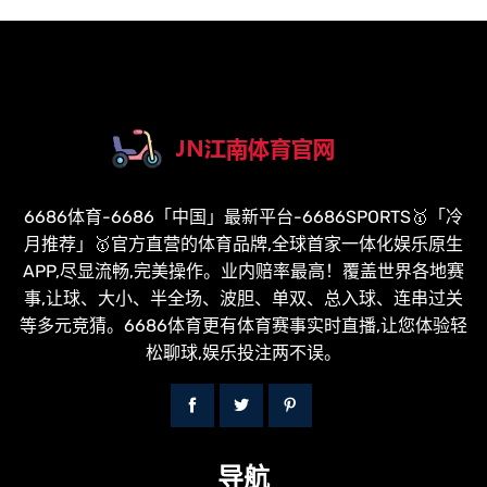
6686体育-6686「中国」最新平台-6686SPORTS🥇「冷
月推荐」🥇官方直营的体育品牌,全球首家一体化娱乐原生
APP,尽显流畅,完美操作。业内赔率最高！覆盖世界各地赛
事,让球、大小、半全场、波胆、单双、总入球、连串过关
等多元竞猜。6686体育更有体育赛事实时直播,让您体验轻
松聊球,娱乐投注两不误。
导航