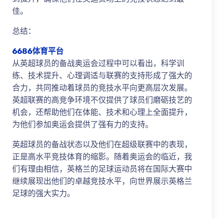
佳。
总结：
6686体育平台
从英超球员的备战奥运会过程中可以看出，科学训
练、技术提升、心理调适与联赛的支持形成了强大的
合力，共同推动着球员的竞技水平向更高层次发展。
英超联赛的高竞争环境不仅提供了球员们磨砺技艺的
机会，还帮助他们在体能、技术和心理上全面提升，
为他们参加奥运会提供了强有力的支持。
英超球员的备战状态以及他们在超级联赛中的表现，
正是高水平竞技体育的缩影。随着奥运会的临近，我
们有理由相信，英格兰的足球运动员将在国际大赛中
继续展现出他们的卓越竞技水平，向世界展示英格兰
足球的强大实力。