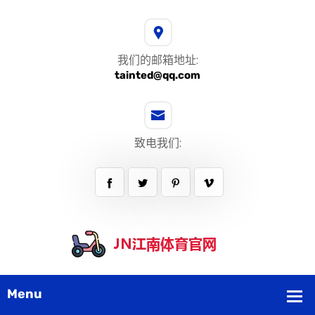
我们的邮箱地址:
tainted@qq.com
致电我们: