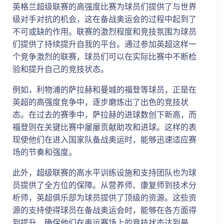
英格兰超级联赛的高强度比赛为球员们提供了与世界
级对手对抗的机会，这在备战奥运会的过程中起到了
不可或缺的作用。联赛的激烈程度和竞技氛围为球员
们提供了持续提升自我的平台。通过参加英超这样一
个竞争激烈的联赛，球员们可以在实际比赛中不断检
验和提升自己的竞技状态。
例如，利物浦的萨拉赫和曼城的福登等球员，正是在
英超的高强度竞争中，逐步磨炼出了出色的竞技状
态。在过去的赛季中，萨拉赫的进球数创下新高，而
福登则在关键比赛中屡屡贡献助攻和进球。这样的表
现使他们在进入国家队备战奥运时，能够迅速适应赛
场的节奏和强度。
此外，超级联赛的高水平训练设施和支持团队也为球
员提供了全方位的保障。从营养师、康复师到技术分
析师，英超俱乐部为球员提供了顶级的资源。这些资
源的支持使得球员在备战奥运会时，能够在各方面得
到提升，确保他们在奥运赛场上的竞技状态达到最