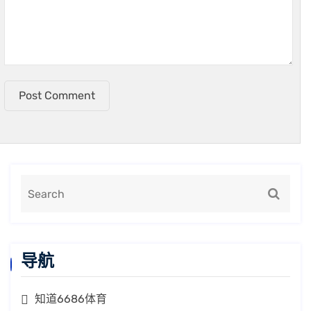
Post Comment
导航
知道6686体育