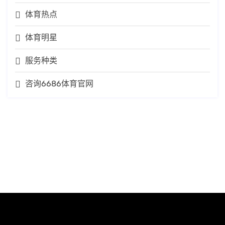
体育热点
体育明星
服务种类
咨询6686体育官网