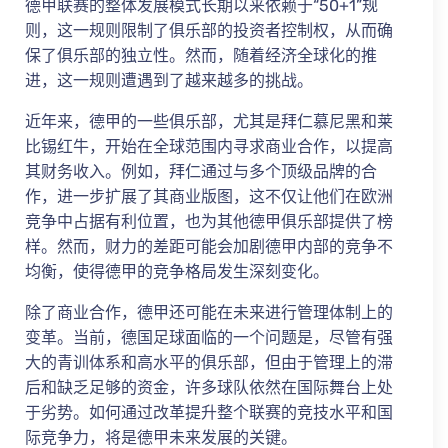
德甲联赛的整体发展模式长期以来依赖于“50+1”规
则，这一规则限制了俱乐部的投资者控制权，从而确
保了俱乐部的独立性。然而，随着经济全球化的推
进，这一规则遭遇到了越来越多的挑战。
近年来，德甲的一些俱乐部，尤其是拜仁慕尼黑和莱
比锡红牛，开始在全球范围内寻求商业合作，以提高
其财务收入。例如，拜仁通过与多个顶级品牌的合
作，进一步扩展了其商业版图，这不仅让他们在欧洲
竞争中占据有利位置，也为其他德甲俱乐部提供了榜
样。然而，财力的差距可能会加剧德甲内部的竞争不
均衡，使得德甲的竞争格局发生深刻变化。
除了商业合作，德甲还可能在未来进行管理体制上的
变革。当前，德国足球面临的一个问题是，尽管有强
大的青训体系和高水平的俱乐部，但由于管理上的滞
后和缺乏足够的资金，许多球队依然在国际舞台上处
于劣势。如何通过改革提升整个联赛的竞技水平和国
际竞争力，将是德甲未来发展的关键。