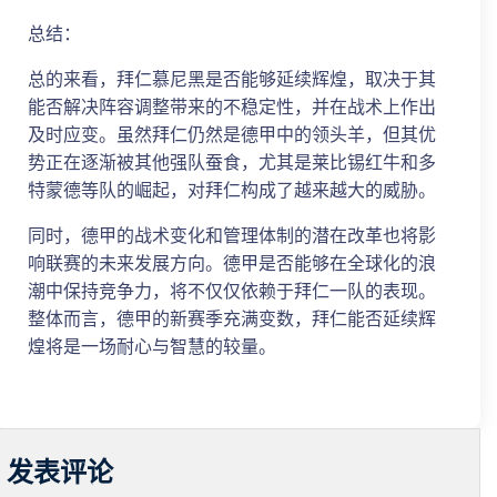
总结：
总的来看，拜仁慕尼黑是否能够延续辉煌，取决于其
能否解决阵容调整带来的不稳定性，并在战术上作出
及时应变。虽然拜仁仍然是德甲中的领头羊，但其优
势正在逐渐被其他强队蚕食，尤其是莱比锡红牛和多
特蒙德等队的崛起，对拜仁构成了越来越大的威胁。
同时，德甲的战术变化和管理体制的潜在改革也将影
响联赛的未来发展方向。德甲是否能够在全球化的浪
潮中保持竞争力，将不仅仅依赖于拜仁一队的表现。
整体而言，德甲的新赛季充满变数，拜仁能否延续辉
煌将是一场耐心与智慧的较量。
发表评论