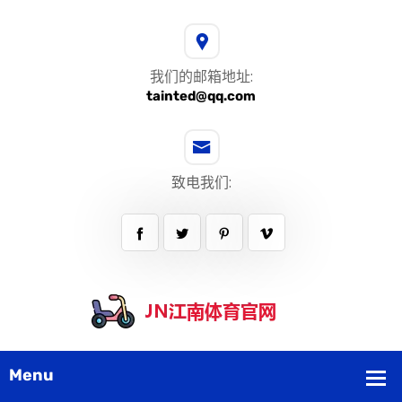
我们的邮箱地址:
tainted@qq.com
致电我们: