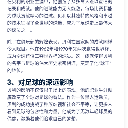
在贝利的职业生涯中，他创造了众多令人难以置信的
记录和成就。他的进球能力无人能敌，每场比赛都能
为球队贡献精彩的进球。贝利以其独特的风格和卓越
的技术征服了全世界的球迷，成为了足球史上最伟大
的球员之一。
除了在俱乐部的辉煌表现，贝利在国家队的成就同样
令人瞩目。他在1962年和1970年又两次赢得世界杯，
成为全球首位三夺世界杯的球员。这一成就使得贝利
的名字与足球的伟大历史紧密相连，奠定了他“球王”
的地位。
3、对足球的深远影响
贝利的影响不仅仅限于场上的表现，他的职业生涯彻
底改变了全球对足球的看法。作为一位黑人运动员，
贝利的成功挑战了种族歧视和社会不平等，让更多人
看到足球的包容性和力量。他成为了无数年轻球员的
偶像，激励着他们追求自己的梦想。