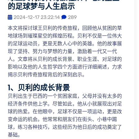
的足球梦与人生启示
2024-12-17 23:22:14
289
本文将探讨球王贝利的传奇旅程，回顾他从贫困的草
地球场到璀璨星空的辉煌历程。贝利不仅是一位伟大
的足球运动员，更是无数人心中的英雄。他的故事展
现了坚持、努力与梦想的力量，激励着一代又一代
人。文章将从贝利的成长背景、职业生涯、对足球的
影响以及他的人生哲学四个方面进行详细阐述，力求
揭示贝利传奇旅程背后的深刻启示。
1、贝利的成长背景
贝利出生于巴西的一个贫困家庭，父母并没有太多的
经济条件供他上学。尽管如此，他从小就展现出对足
球的热爱。在他眼中，足球不仅是一项运动，更是改
变命运的机会。他常常和朋友们在街头、小巷中踢
球，练习各种技巧，这些经历为他日后的成功奠定了
基础。