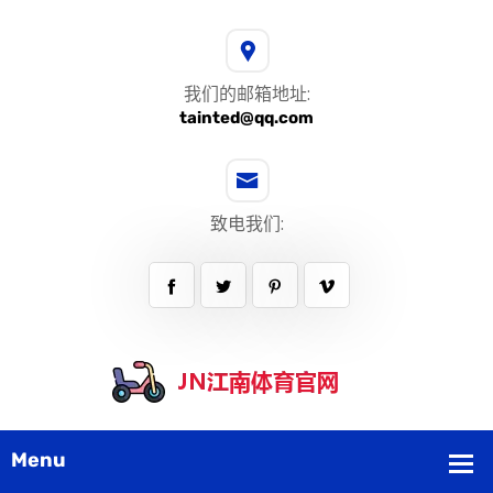
我们的邮箱地址:
tainted@qq.com
致电我们: