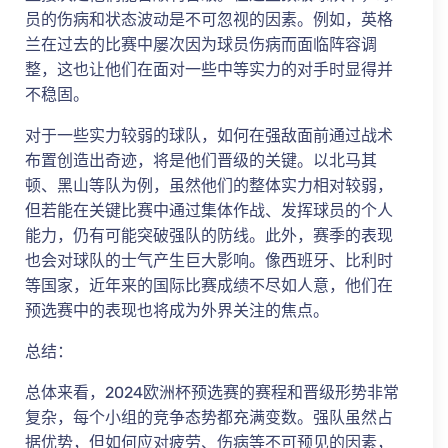
员的伤病和状态波动是不可忽视的因素。例如，英格
兰在过去的比赛中屡次因为球员伤病而面临阵容调
整，这也让他们在面对一些中等实力的对手时显得并
不稳固。
对于一些实力较弱的球队，如何在强敌面前通过战术
布置创造出奇迹，将是他们晋级的关键。以北马其
顿、黑山等队为例，虽然他们的整体实力相对较弱，
但若能在关键比赛中通过集体作战、发挥球员的个人
能力，仍有可能突破强队的防线。此外，赛季的表现
也会对球队的士气产生巨大影响。像西班牙、比利时
等国家，近年来的国际比赛成绩不尽如人意，他们在
预选赛中的表现也将成为外界关注的焦点。
总结：
总体来看，2024欧洲杯预选赛的赛程和晋级形势非常
复杂，每个小组的竞争态势都充满变数。强队虽然占
据优势，但如何应对疲劳、伤病等不可预见的因素，