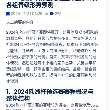
各组晋级形势预测
2024-11-21 03:25:46
298
文章摘要的内容
2024年欧洲杯预选赛即将展开，比赛涉及众多强队的
激烈竞争，各组的晋级形势复杂多变。本文将深入分
析2024欧洲杯预选赛的完整赛程，探索各小组的晋级
可能性，并通过四个方面的详细分析，帮助球迷和分
析师预见接下来的局势。首先，文章将介绍各组的总
体情况，然后通过每个小组的竞争态势、关键赛事和
晋级形势，逐一预测各组的最终结果。最后，结合赛
程的特殊性和球队表现，提供全方位的比赛预判和总
体预测。
1、2024欧洲杯预选赛赛程概况与
整体结构
2024欧洲杯预选赛的赛程较为紧凑，比赛将涉及55支