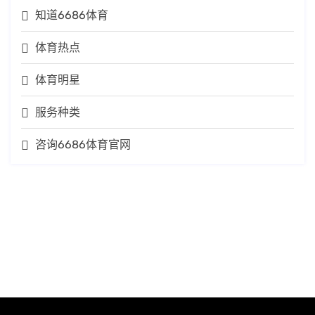
知道6686体育
体育热点
体育明星
服务种类
咨询6686体育官网