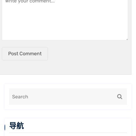
Post Comment
导航