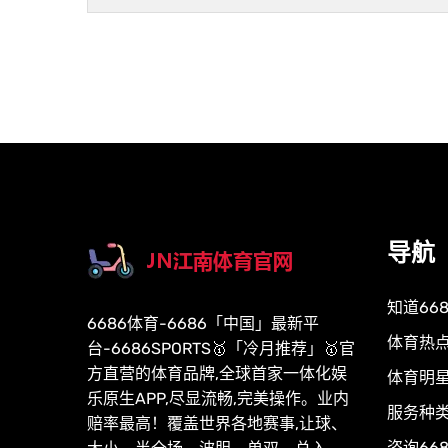
导航
知道66
6686体育-6686「中国」最新平
体育热
台-6686SPORTS🥇「冷月推荐」🥇官
方直营的体育品牌,全球首家一体化娱
体育明
乐原生APP,尽显流畅,完美操作。业内
服务种
赔率最高！覆盖世界各地赛事,让球、
咨询66