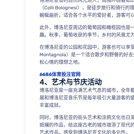
博洛尼亚省的自然风光迷人，周围环绕着如
（Colli Bolognesi），是徒步旅行
蜿蜒曲折，适合各个水平的爱好者，游客可
此外，博洛尼亚周边的葡萄园和橄榄园也是
趣。秋季，葡萄收获的季节，乡村的风景尤
在博洛尼亚的公园和花园中，游客也可以享受悠闲
Montagnola）是一个适合散步和野餐
松心情的理想之地。
6686体育投注官网
4、艺术与节庆活动
博洛尼亚是一座充满艺术气息的城市，全年
展和博洛尼亚音乐节是每年吸引大量游客的
丰富成就。
同时，博洛尼亚的街头艺术和涂鸦文化也日
斑斓的作品，给这座古老的城市增添了现代
艺术作品，感受到博洛尼亚文化的多元性。