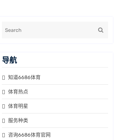
导航
知道6686体育
体育热点
体育明星
服务种类
咨询6686体育官网