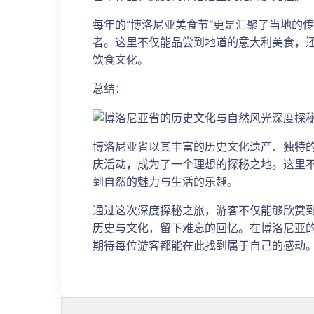
每年的“博洛尼亚美食节”更是汇聚了当地的
者。这里不仅能品尝到地道的意大利美食，
饮食文化。
总结：
博洛尼亚省以其丰富的历史文化遗产、独特
庆活动，成为了一个理想的探秘之地。这里
到自然的魅力与生活的乐趣。
通过这次深度探秘之旅，游客不仅能够欣赏
历史与文化，留下难忘的回忆。在博洛尼亚
期待每位游客都能在此找到属于自己的感动