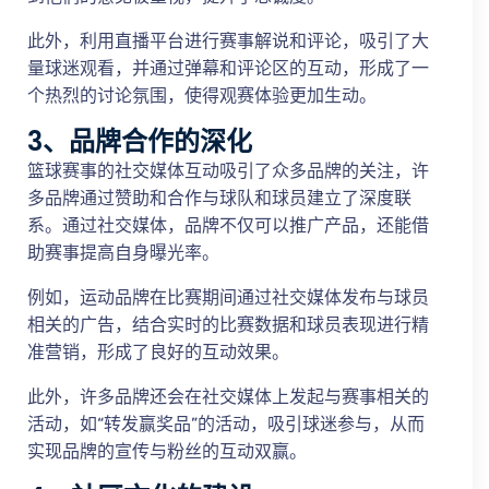
此外，利用直播平台进行赛事解说和评论，吸引了大
量球迷观看，并通过弹幕和评论区的互动，形成了一
个热烈的讨论氛围，使得观赛体验更加生动。
3、品牌合作的深化
篮球赛事的社交媒体互动吸引了众多品牌的关注，许
多品牌通过赞助和合作与球队和球员建立了深度联
系。通过社交媒体，品牌不仅可以推广产品，还能借
助赛事提高自身曝光率。
例如，运动品牌在比赛期间通过社交媒体发布与球员
相关的广告，结合实时的比赛数据和球员表现进行精
准营销，形成了良好的互动效果。
此外，许多品牌还会在社交媒体上发起与赛事相关的
活动，如“转发赢奖品”的活动，吸引球迷参与，从而
实现品牌的宣传与粉丝的互动双赢。