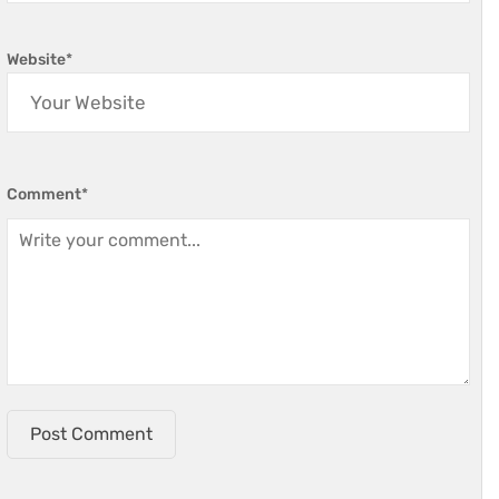
Website
*
Comment
*
Post Comment