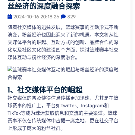
丝经济的深度融合探索
2024-10-16 20:18:26
329
随着社交媒体的迅猛发展，篮球赛事的互动形式不断
演变，粉丝经济也因此迎来了新的机遇。本文将从社
交媒体平台的崛起、互动方式的创新、品牌合作的深
化以及社区文化的建设四个方面，探讨篮球赛事社交
媒体互动与粉丝经济的深度融合。
1、社交媒体平台的崛起
社交媒体的普及使得信息传播更加迅速，尤其是在篮
球赛事的推广上，平台如Twitter、Instagram和
TikTok等成为球迷获取信息和交流的主要渠道。篮球
赛事不仅在传统媒体中占据一席之地，更在社交平台
上形成了庞大的粉丝社群。