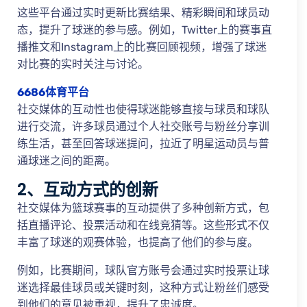
这些平台通过实时更新比赛结果、精彩瞬间和球员动
态，提升了球迷的参与感。例如，Twitter上的赛事直
播推文和Instagram上的比赛回顾视频，增强了球迷
对比赛的实时关注与讨论。
6686体育平台
社交媒体的互动性也使得球迷能够直接与球员和球队
进行交流，许多球员通过个人社交账号与粉丝分享训
练生活，甚至回答球迷提问，拉近了明星运动员与普
通球迷之间的距离。
2、互动方式的创新
社交媒体为篮球赛事的互动提供了多种创新方式，包
括直播评论、投票活动和在线竞猜等。这些形式不仅
丰富了球迷的观赛体验，也提高了他们的参与度。
例如，比赛期间，球队官方账号会通过实时投票让球
迷选择最佳球员或关键时刻，这种方式让粉丝们感受
到他们的意见被重视，提升了忠诚度。