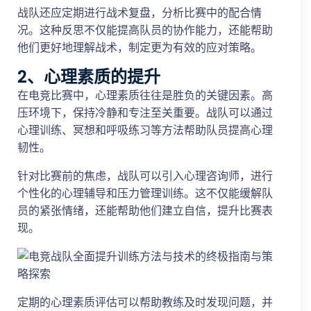
战队还应定期进行战术复盘，分析比赛中的配合情
况。这种反思不仅能提高队员的协作能力，还能帮助
他们更好地理解战术，制定更为有效的应对策略。
2、心理素质的提升
在电竞比赛中，心理素质往往是胜负的关键因素。高
压环境下，保持冷静和专注至关重要。战队可以通过
心理训练、冥想和呼吸练习等方法帮助队员提高心理
韧性。
针对比赛前的焦虑，战队可以引入心理咨询师，进行
个性化的心理辅导和压力管理训练。这不仅能缓解队
员的紧张情绪，还能帮助他们建立自信，提升比赛表
现。
定期的心理素质评估可以帮助教练及时发现问题，并