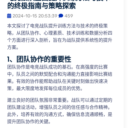
的终极指南与策略探索
2024-10-15 20:53:39
459
本文探讨了电竞战队提升训练方法与技术的终极策
略，从团队协作、心理素质、技术训练和数据分析四
个方面进行深入剖析，旨在为战队提供系统性的提升
方案。
1、团队协作的重要性
团队协作是电竞战队成功的基石。在高强度的比赛
中，队员之间的默契配合和沟通能力直接影响比赛结
果。有效的协作能帮助战队在关键时刻做出快速决
策，最大限度地发挥每位成员的优势。
建立良好的团队氛围非常重要。战队可以通过定期的
团队建设活动，增强队员之间的信任感与合作精神。
此外，培养有效的沟通方式，确保信息流通顺畅，是
提升团队协作的关键。