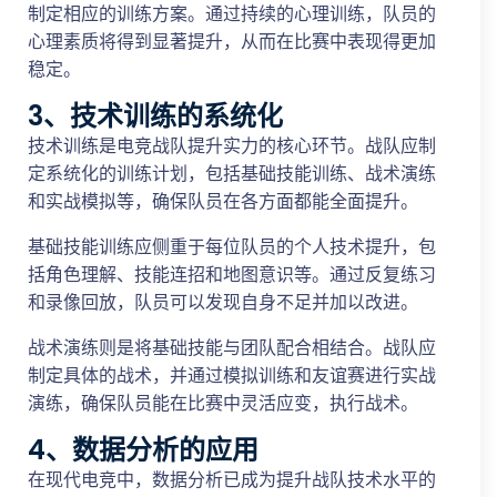
制定相应的训练方案。通过持续的心理训练，队员的
心理素质将得到显著提升，从而在比赛中表现得更加
稳定。
3、技术训练的系统化
技术训练是电竞战队提升实力的核心环节。战队应制
定系统化的训练计划，包括基础技能训练、战术演练
和实战模拟等，确保队员在各方面都能全面提升。
基础技能训练应侧重于每位队员的个人技术提升，包
括角色理解、技能连招和地图意识等。通过反复练习
和录像回放，队员可以发现自身不足并加以改进。
战术演练则是将基础技能与团队配合相结合。战队应
制定具体的战术，并通过模拟训练和友谊赛进行实战
演练，确保队员能在比赛中灵活应变，执行战术。
4、数据分析的应用
在现代电竞中，数据分析已成为提升战队技术水平的