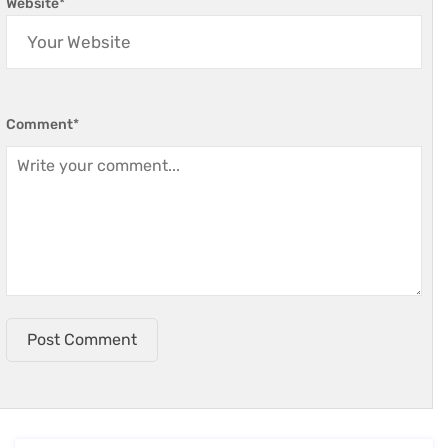
Website
*
Comment
*
Post Comment