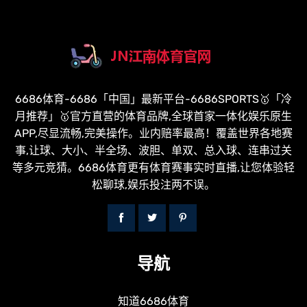
6686体育-6686「中国」最新平台-6686SPORTS🥇「冷
月推荐」🥇官方直营的体育品牌,全球首家一体化娱乐原生
APP,尽显流畅,完美操作。业内赔率最高！覆盖世界各地赛
事,让球、大小、半全场、波胆、单双、总入球、连串过关
等多元竞猜。6686体育更有体育赛事实时直播,让您体验轻
松聊球,娱乐投注两不误。
导航
知道6686体育