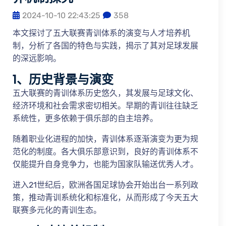
2024-10-10 22:43:25
358
本文探讨了五大联赛青训体系的演变与人才培养机
制，分析了各国的特色与实践，揭示了其对足球发展
的深远影响。
1、历史背景与演变
五大联赛的青训体系历史悠久，其发展与足球文化、
经济环境和社会需求密切相关。早期的青训往往缺乏
系统性，更多依赖于俱乐部的自主培养。
随着职业化进程的加快，青训体系逐渐演变为更为规
范化的制度。各大俱乐部意识到，良好的青训体系不
仅能提升自身竞争力，也能为国家队输送优秀人才。
进入21世纪后，欧洲各国足球协会开始出台一系列政
策，推动青训系统化和标准化，从而形成了今天五大
联赛多元化的青训生态。