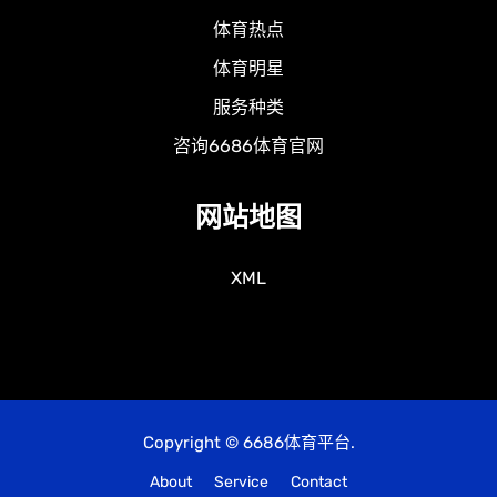
体育热点
体育明星
服务种类
咨询6686体育官网
网站地图
XML
Copyright © 6686体育平台.
About
Service
Contact