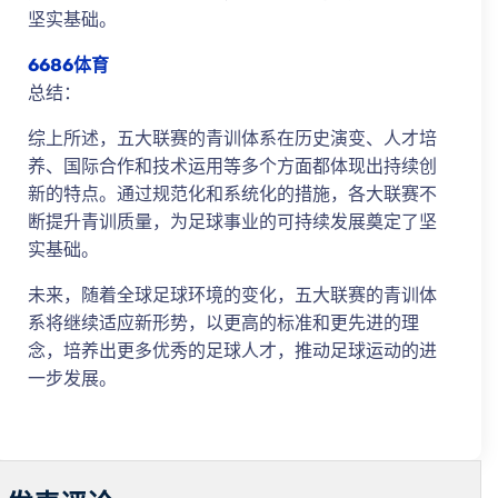
坚实基础。
6686体育
总结：
综上所述，五大联赛的青训体系在历史演变、人才培
养、国际合作和技术运用等多个方面都体现出持续创
新的特点。通过规范化和系统化的措施，各大联赛不
断提升青训质量，为足球事业的可持续发展奠定了坚
实基础。
未来，随着全球足球环境的变化，五大联赛的青训体
系将继续适应新形势，以更高的标准和更先进的理
念，培养出更多优秀的足球人才，推动足球运动的进
一步发展。