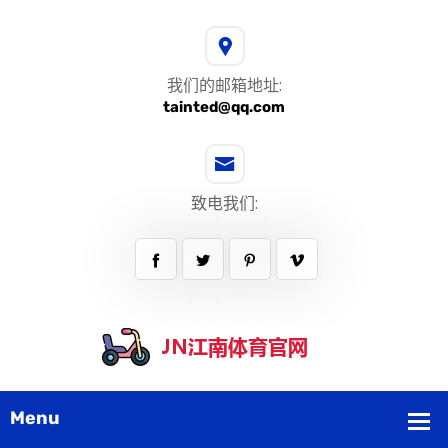
我们的邮箱地址:
tainted@qq.com
致电我们: