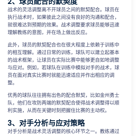
2、球员配合的默契度
战术的灵活调整离不开球员之间的默契配合。球员在
执行战术时，如果彼此之间没有良好的沟通和配合，
就很难达到预期的效果。战术调整要求球员能够迅速
理解教练的意图，并在场上做出反应。
此外，球员的默契配合也在很大程度上依赖于训练中
的相互理解。通过日常的训练，球队可以建立起基本
的战术框架，让球员在实际比赛中能够更自如地调整
与应对。例如，若球队在训练中模拟对手的战术，球
员在面对真实比赛时就能迅速适应并作出相应的调
整。
优秀的球队往往拥有出色的配合默契，比如金州勇士
队，他们在攻防两端的默契配合使得战术调整得以顺
利实施，从而在关键时刻把握住比赛的主动权。
3、对手分析与应对策略
对手分析是战术灵活调整的核心环节之一。教练通过