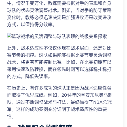
中，情况千变万化，教练需要根据对手的表现和自身
球队的状态灵活调整战术。例如，当对手的防守策略
变化时，教练必须迅速决定是加强进攻还是改变进攻
方式，以保持得分效率。
此外，战术适应性不仅仅体现在战术层面，还是对比
赛节奏的把控。球队如果能够根据比赛节奏灵活调整
战术，将更有可能控制比赛。比如，在比赛初期可以
采用快速攻防转换，而在领先时则可以选择稳扎稳打
的方式，降低失误率。
在历史上，有许多成功的球队正是因为战术适应性强
而取得了优异成绩。例如，2014年的圣安东尼奥马刺
队，通过不断调整战术与打法，最终赢得了NBA总冠
军。这样的成功案例充分证明了战术适应性的重要
性。