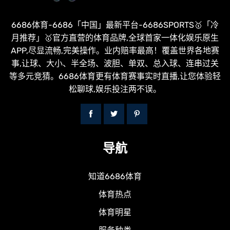
6686体育-6686「中国」最新平台-6686SPORTS🥇「冷
月推荐」🥇官方直营的体育品牌,全球首家一体化娱乐原生
APP,尽显流畅,完美操作。业内赔率最高！覆盖世界各地赛
事,让球、大小、半全场、波胆、单双、总入球、连串过关
等多元竞猜。6686体育更有体育赛事实时直播,让您体验轻
松聊球,娱乐投注两不误。
导航
知道6686体育
体育热点
体育明星