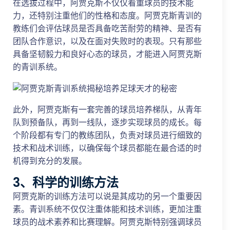
在选拔过程中，阿贾克斯不仅仅看重球员的技术能
力，还特别注重他们的性格和态度。阿贾克斯青训的
教练们会评估球员是否具备吃苦耐劳的精神、是否有
团队合作意识，以及在面对失败时的表现。只有那些
具备坚韧毅力和良好心态的球员，才能进入阿贾克斯
的青训系统。
此外，阿贾克斯有一套完善的球员培养梯队，从青年
队到预备队，再到一线队，逐步实现球员的成长。每
个阶段都有专门的教练团队，负责对球员进行细致的
技术和战术训练，以确保每个球员都能在最合适的时
机得到充分的发展。
3、科学的训练方法
阿贾克斯的训练方法可以说是其成功的另一个重要因
素。青训系统不仅仅注重体能和技术训练，更加注重
球员的战术素养和比赛理解。阿贾克斯特别强调球员