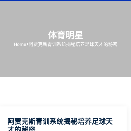
体育明星
Home
阿贾克斯青训系统揭秘培养足球天才的秘密
阿贾克斯青训系统揭秘培养足球天
才的秘密