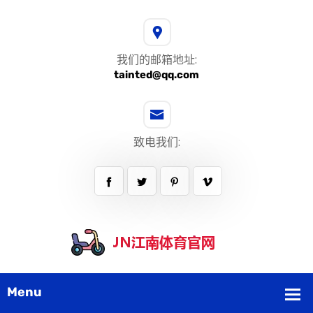
我们的邮箱地址:
tainted@qq.com
致电我们: