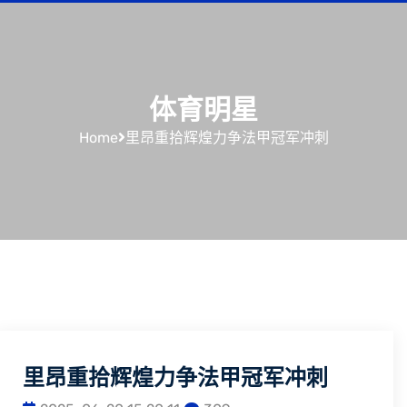
体育明星
Home
里昂重拾辉煌力争法甲冠军冲刺
里昂重拾辉煌力争法甲冠军冲刺