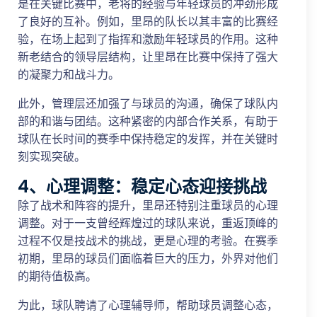
是在关键比赛中，老将的经验与年轻球员的冲劲形成
了良好的互补。例如，里昂的队长以其丰富的比赛经
验，在场上起到了指挥和激励年轻球员的作用。这种
新老结合的领导层结构，让里昂在比赛中保持了强大
的凝聚力和战斗力。
此外，管理层还加强了与球员的沟通，确保了球队内
部的和谐与团结。这种紧密的内部合作关系，有助于
球队在长时间的赛季中保持稳定的发挥，并在关键时
刻实现突破。
4、心理调整：稳定心态迎接挑战
除了战术和阵容的提升，里昂还特别注重球员的心理
调整。对于一支曾经辉煌过的球队来说，重返顶峰的
过程不仅是技战术的挑战，更是心理的考验。在赛季
初期，里昂的球员们面临着巨大的压力，外界对他们
的期待值极高。
为此，球队聘请了心理辅导师，帮助球员调整心态，