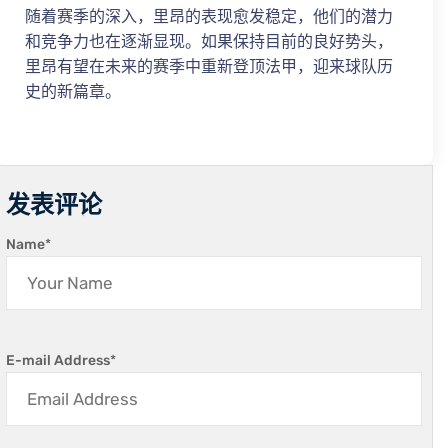
随着赛季的深入，里昂的表现愈发稳定，他们的潜力
和竞争力也在逐渐显现。如果保持目前的良好势头，
里昂有望在未来的赛季中重新登顶法甲，迎来球队历
史的新篇章。
发表评论
Name
*
E-mail Address
*