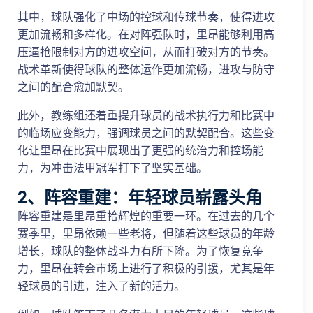
其中，球队强化了中场的控球和传球节奏，使得进攻
更加流畅和多样化。在对阵强队时，里昂能够利用高
压逼抢限制对方的进攻空间，从而打破对方的节奏。
战术革新使得球队的整体运作更加流畅，进攻与防守
之间的配合愈加默契。
此外，教练组还着重提升球员的战术执行力和比赛中
的临场应变能力，强调球员之间的默契配合。这些变
化让里昂在比赛中展现出了更强的统治力和控场能
力，为冲击法甲冠军打下了坚实基础。
2、阵容重建：年轻球员崭露头角
阵容重建是里昂重拾辉煌的重要一环。在过去的几个
赛季里，里昂依赖一些老将，但随着这些球员的年龄
增长，球队的整体战斗力有所下降。为了恢复竞争
力，里昂在转会市场上进行了积极的引援，尤其是年
轻球员的引进，注入了新的活力。