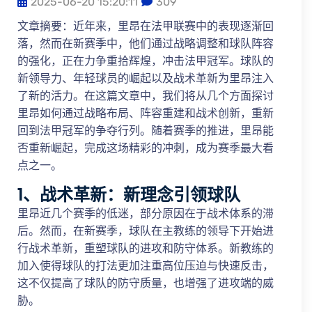
2025-06-20 15:20:11
309
文章摘要：近年来，里昂在法甲联赛中的表现逐渐回
落，然而在新赛季中，他们通过战略调整和球队阵容
的强化，正在力争重拾辉煌，冲击法甲冠军。球队的
新领导力、年轻球员的崛起以及战术革新为里昂注入
了新的活力。在这篇文章中，我们将从几个方面探讨
里昂如何通过战略布局、阵容重建和战术创新，重新
回到法甲冠军的争夺行列。随着赛季的推进，里昂能
否重新崛起，完成这场精彩的冲刺，成为赛季最大看
点之一。
1、战术革新：新理念引领球队
里昂近几个赛季的低迷，部分原因在于战术体系的滞
后。然而，在新赛季，球队在主教练的领导下开始进
行战术革新，重塑球队的进攻和防守体系。新教练的
加入使得球队的打法更加注重高位压迫与快速反击，
这不仅提高了球队的防守质量，也增强了进攻端的威
胁。