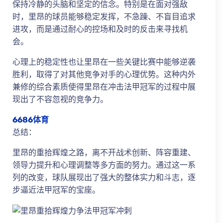
保持冷静的头脑和坚定的信念。特别是在面对强敌
时，里昂的球员能够稳定发挥，不急躁、不盲目追求
进攻，而是通过耐心的控场和及时的反击来寻找机
会。
心理上的稳定性也让里昂在一些关键比赛中能够逆袭
胜利，取得了对其他竞争对手的心理优势。这种内外
兼修的综合素质使得里昂在冲击法甲冠军的过程中展
现出了不容忽视的竞争力。
6686体育
总结：
里昂的重拾辉煌之路，离不开战术创新、阵容重建、
领导力提升和心理调整等多方面的努力。通过这一系
列的改变，球队展现出了强大的整体实力和斗志，逐
步逼近法甲冠军的宝座。