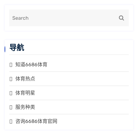
导航
知道6686体育
体育热点
体育明星
服务种类
咨询6686体育官网