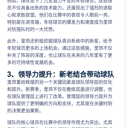
例如，球队签下了几名潜力十足的年轻球员，这些球
员不仅具备出色的技术能力，还展现出了强烈的进取
心和求胜欲望。他们在比赛中的表现令人眼前一亮，
特别是在进攻端，年轻球员的爆发力和速度成为里昂
对抗强队时的一大优势。
此外，里昂还积极挖掘球队青训系统中的新星，给予
年轻球员更多的上场机会。通过这些措施，里昂不仅
补充了阵容的深度，也让球队在未来的几年里有了更
多的可持续性发展机会。
3、领导力提升：新老结合带动球队
里昂重拾辉煌的另一个关键因素是球队领导层的优化
和提升。新赛季，里昂不仅在教练层面进行调整，也
在球队管理层上进行了改革。管理层的领导力提升为
球队提供了更明确的方向和支持，尤其是在关键时刻
的决策更加果断。
球队的核心球员在比赛中的领导作用尤为突出，尤其