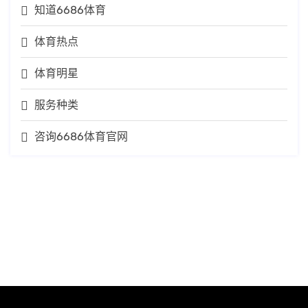
知道6686体育
体育热点
体育明星
服务种类
咨询6686体育官网