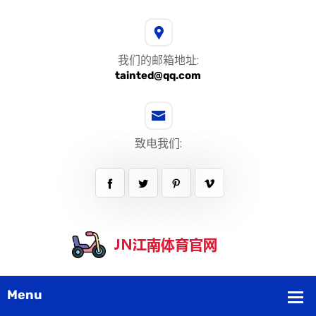
我们的邮箱地址:
tainted@qq.com
致电我们: