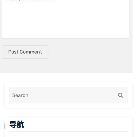
Post Comment
导航