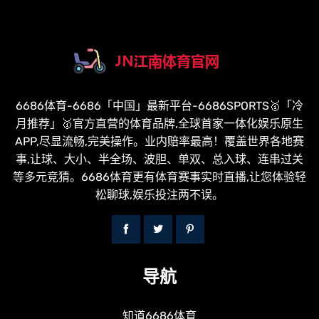
6686体育-6686「中国」最新平台-6686SPORTS🥇「冷
月推荐」🥇官方直营的体育品牌,全球首家一体化娱乐原生
APP,尽显流畅,完美操作。业内赔率最高！覆盖世界各地赛
事,让球、大小、半全场、波胆、单双、总入球、连串过关
等多元竞猜。6686体育更有体育赛事实时直播,让您体验轻
松聊球,娱乐投注两不误。
导航
知道6686体育