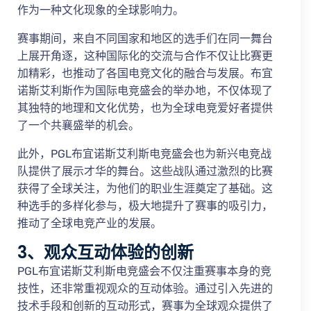
作为一种文化现象的全球影响力。
赛事期间，来自不同国家和地区的选手们在同一舞台
上展开角逐，这种国际化的交流与合作不仅让比赛更
加精彩，也推动了各国电竞文化的融合与发展。布宜
诺斯艾利斯作为国际电竞盛会的举办地，不仅体现了
其独特的地理和文化优势，也为全球电竞爱好者提供
了一个共襄盛举的机会。
此外，PGL布宜诺斯艾利斯电竞盛会也为新兴电竞战
队提供了展示才华的舞台。这些战队通过激烈的比赛
获得了全球关注，为他们的职业生涯奠定了基础。这
种选手的多样化参与，极大地提升了赛事的吸引力，
推动了全球电竞产业的发展。
3、观众互动体验的创新
PGL布宜诺斯艾利斯电竞盛会不仅注重赛事本身的竞
技性，还非常重视观众的互动体验。通过引入先进的
技术手段和创新的互动形式，赛事为全球观众提供了