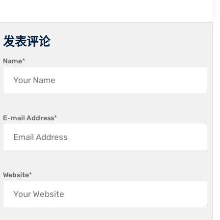
发表评论
Name
*
E-mail Address
*
Website
*