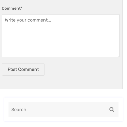
Comment
*
Post Comment