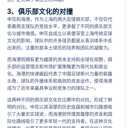
3、俱乐部文化的对撞
申花和海港，作为上海的两大足球俱乐部，不仅仅代
表着两支球队的竞技水平，更承载了不同的俱乐部文
化与城市情感。申花自成立以来便深受上海传统足球
文化的影响，球队中的许多球员都是从青训体系中走
出来的，注重的是本土球员的培养和团队的凝聚力。
而海港则拥有更为雄厚的资本支持和全球化视野，俱
乐部的运营理念和市场扩展策略更为现代化和商业
化。海港的快速崛起代表了中国足球新兴力量的崭露
头角，球队的外援体系和高效的资金运作，使得海港
成为了近年来最具争议和竞争力的球队之一。
这两种不同的俱乐部文化在比赛中的对抗，形成了鲜
明的对比。申花以其深厚的历史底蕴和城市归属感吸
引了大量忠实球迷，而海港则凭借其雄厚的资金和国
际化路线吸引了更多年轻一代的支持者。在这种文化