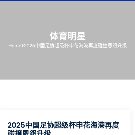
体育明星
Home
2025中国足协超级杯申花海港再度碰撞恩怨升级
2025中国足协超级杯申花海港再度
碰撞恩怨升级