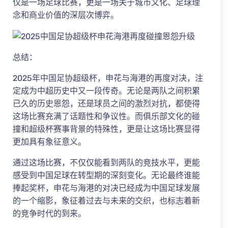
仅是一场足球比赛，更是一场关于城市文化、足球理
念和商业价值的深层次博弈。
总结：
2025年中国足协超级杯，申花与海港的再度对决，注
定成为中超历史中又一段传奇。无论是两队之间积累
已久的历史恩怨，还是球员之间的激烈对抗，都使得
这场比赛充满了话题性和争议性。而俱乐部文化的碰
撞和超级杯赛事背景的特殊性，更是让这场比赛显得
更加具有象征意义。
通过这场比赛，不仅仅能看到两队的竞技水平，更能
感受到中国足球在转型期的深刻变化。无论最终谁能
捧起奖杯，申花与海港的对决已经成为中国足球发展
的一个缩影，象征着过去与未来的交织，也标志着新
的竞争时代的到来。