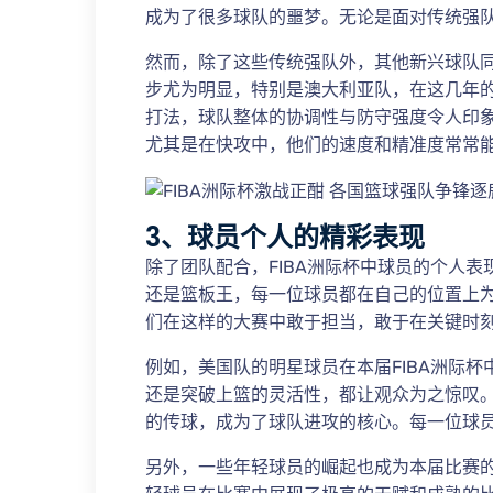
成为了很多球队的噩梦。无论是面对传统强
然而，除了这些传统强队外，其他新兴球队
步尤为明显，特别是澳大利亚队，在这几年
打法，球队整体的协调性与防守强度令人印
尤其是在快攻中，他们的速度和精准度常常
3、球员个人的精彩表现
除了团队配合，FIBA洲际杯中球员的个人
还是篮板王，每一位球员都在自己的位置上
们在这样的大赛中敢于担当，敢于在关键时
例如，美国队的明星球员在本届FIBA洲际
还是突破上篮的灵活性，都让观众为之惊叹
的传球，成为了球队进攻的核心。每一位球
另外，一些年轻球员的崛起也成为本届比赛