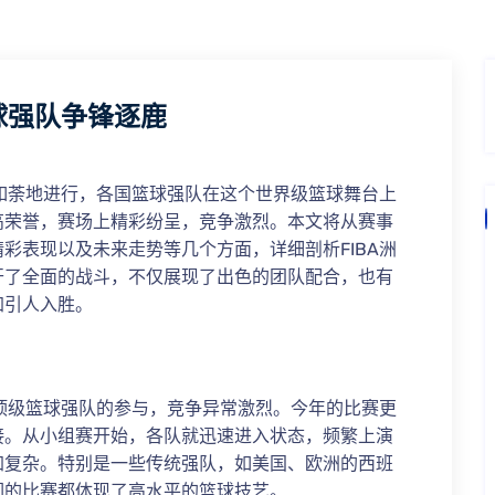
篮球强队争锋逐鹿
火如荼地进行，各国篮球强队在这个世界级篮球舞台上
高荣誉，赛场上精彩纷呈，竞争激烈。本文将从赛事
彩表现以及未来走势等几个方面，详细剖析FIBA洲
开了全面的战斗，不仅展现了出色的团队配合，也有
加引人入胜。
地顶级篮球强队的参与，竞争异常激烈。今年的比赛更
接。从小组赛开始，各队就迅速进入状态，频繁上演
加复杂。特别是一些传统强队，如美国、欧洲的西班
们的比赛都体现了高水平的篮球技艺。