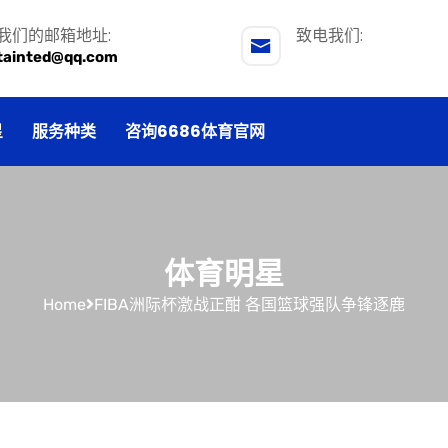
我们的邮箱地址:
致电我们:
tainted@qq.com
星
服务种类
咨询6686体育官网
体育明星
Home
FIBA洲际杯激战正酣 各国篮球强队争锋逐鹿