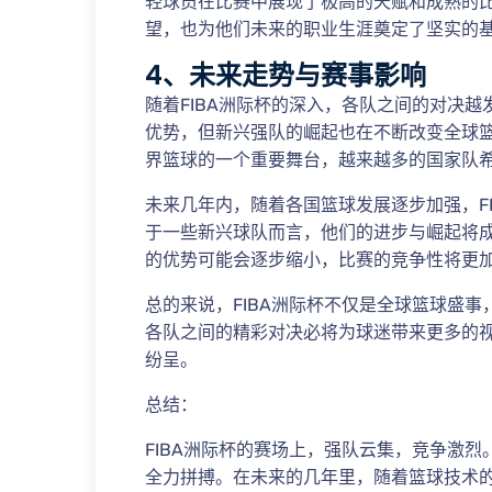
轻球员在比赛中展现了极高的天赋和成熟的
望，也为他们未来的职业生涯奠定了坚实的
4、未来走势与赛事影响
随着FIBA洲际杯的深入，各队之间的对决
优势，但新兴强队的崛起也在不断改变全球篮
界篮球的一个重要舞台，越来越多的国家队
未来几年内，随着各国篮球发展逐步加强，F
于一些新兴球队而言，他们的进步与崛起将
的优势可能会逐步缩小，比赛的竞争性将更
总的来说，FIBA洲际杯不仅是全球篮球盛
各队之间的精彩对决必将为球迷带来更多的
纷呈。
总结：
FIBA洲际杯的赛场上，强队云集，竞争激
全力拼搏。在未来的几年里，随着篮球技术的