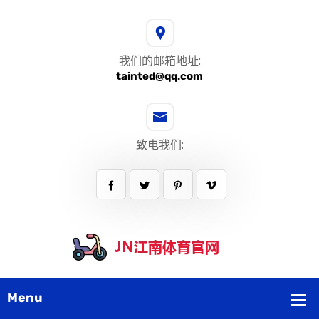
我们的邮箱地址:
tainted@qq.com
致电我们: