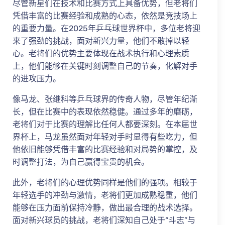
尽管新星们在技术和比赛方式上具备优势，但老将们
凭借丰富的比赛经验和成熟的心态，依然是竞技场上
的重要力量。在2025年乒乓球世界杯中，多位老将迎
来了强劲的挑战，面对新兴力量，他们不敢掉以轻
心。老将们的优势主要体现在战术执行和心理素质
上，他们能够在关键时刻调整自己的节奏，化解对手
的进攻压力。
像马龙、张继科等乒乓球界的传奇人物，尽管年纪渐
长，但在比赛中的表现依然稳健。通过多年的磨砺，
老将们对于比赛的理解比任何人都要深刻。在本届世
界杯上，马龙虽然面对年轻对手时显得有些吃力，但
他依旧能够凭借丰富的比赛经验和对局势的掌控，及
时调整打法，为自己赢得宝贵的机会。
此外，老将们的心理优势同样是他们的强项。相较于
年轻选手的冲劲与激情，老将们更加成熟稳重，他们
能够在压力面前保持冷静，做出最合理的战术选择。
面对新兴球员的挑战，老将们深知自己处于“斗志”与