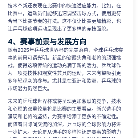
技术革新还表现在比赛中的快速适应能力。比如，在
比赛中，运动员们能够迅速调整击球方式，使用更符
合当下比赛节奏的打法。这不仅让比赛更加精彩，也
让乒乓球这项运动呈现出了更多样的竞技面貌。
4、赛事前景与发展方向
随着2025年乒乓球世界杯的完美落幕，全球乒乓球赛
事的前景可谓光明。新星的崭露头角和老将的顽强挑
战，使得这项传统的运动充满了新的活力。乒乓球作
为一项竞技性和观赏性兼具的运动，未来有望吸引更
多年轻观众的参与。尤其是在亚洲和欧洲，乒乓球的
市场潜力仍然巨大。
未来的乒乓球世界杯或将呈现更加激烈的竞争，技术
和心理的双重较量将是比赛的主要看点。新兴选手的
涌现和老将的坚持，为赛事增添了更多的不确定性。
而随着国际间交流的加深，乒乓球的全球影响力将进
一步扩大。无论是从选手的多样性还是赛事的影响力