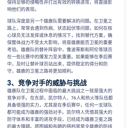
保持足够的侵略性并打出有效的转换进攻，将直接影
响他们的表现。
球队深度是另一个雄鹿队需要解决的问题。在卫冕之
路上，常常会遇到伤病、状态起伏等问题，如何在核
心球员无法发挥或休息的情况下，找到替代方案，确
保整体战力不受太大影响，将是雄鹿能否卫冕的重要
考验。雄鹿队的替补阵容中，像波蒂斯和阿伦等球员
在一些比赛中的爆发力至关重要。如果能够在季后赛
中，及时让替补球员站出来，提供稳定的得分和防
守，雄鹿的卫冕之路将更加顺利。
3、竞争对手的威胁与挑战
雄鹿队在卫冕过程中面临的最大挑战之一就是强大的
竞争对手。在东部，凯尔特人、76人和热火等队伍都
具备很强的实力，尤其是在季后赛中，任何一支球队
都可能成为雄鹿的强劲对手。凯尔特人凭借其强大的
防守体系和丰富的进攻手段，已经成为雄鹿卫冕之路
的最大障碍。塔图姆和布朗的搭档常常令雄鹿的防线