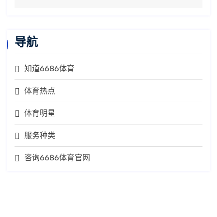
导航
知道6686体育
体育热点
体育明星
服务种类
咨询6686体育官网