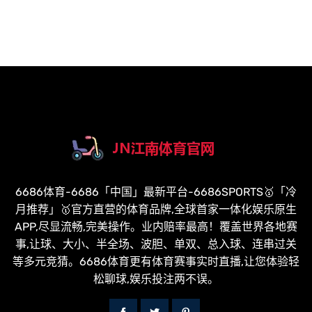
6686体育-6686「中国」最新平台-6686SPORTS🥇「冷
月推荐」🥇官方直营的体育品牌,全球首家一体化娱乐原生
APP,尽显流畅,完美操作。业内赔率最高！覆盖世界各地赛
事,让球、大小、半全场、波胆、单双、总入球、连串过关
等多元竞猜。6686体育更有体育赛事实时直播,让您体验轻
松聊球,娱乐投注两不误。