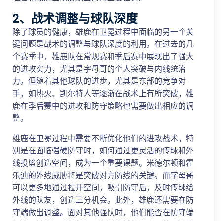
2、战术调整与球队深度
除了球员的健康，雄鹿在卫冕过程中面临的另一个关
键问题是战术的调整与球队深度的利用。在过去的几
个赛季中，雄鹿队在常规赛和季后赛中展现出了强大
的进攻实力，尤其是字母哥的个人突破与内线统治
力。但随着其他球队的进步，尤其是东部的竞争对
手，如热火、凯尔特人等逐渐在战术上有所突破，雄
鹿在季后赛中的进攻和防守策略也需要做出相应的调
整。
雄鹿在卫冕过程中需要不断优化他们的进攻战术，特
别是在面临强硬防守时，如何通过更灵活的传球和外
线投篮创造空间，成为一个重要课题。米德尔顿和霍
乐迪的外线威胁将是突破对方防线的关键。而字母哥
可以更多地通过拉开空间，吸引防守后，及时传球给
外线的队友，创造三分机会。此外，雄鹿还需要在防
守端做出调整。面对其他强队时，他们能否在防守端