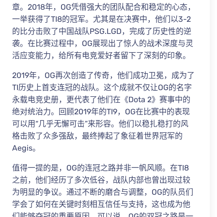
章。2018年，OG凭借强大的团队配合和稳定的心态，
一举获得了TI8的冠军。尤其是在决赛中，他们以3-2
的比分击败了中国战队PSG.LGD，完成了历史性的逆
袭。在比赛过程中，OG展现出了惊人的战术深度与灵
活应变能力，给所有电竞爱好者留下了深刻的印象。
2019年，OG再次创造了传奇，他们成功卫冕，成为了
TI历史上首支连冠的战队。这个成就不仅让OG的名字
永载电竞史册，更代表了他们在《Dota 2》赛事中的
绝对统治力。回顾2019年的TI9，OG在比赛中的表现
可以用“几乎无懈可击”来形容。他们以稳扎稳打的风
格击败了众多强敌，最终捧起了象征着世界冠军的
Aegis。
值得一提的是，OG的连冠之路并非一帆风顺。在TI8
之前，他们经历了多次低谷，战队内部也曾出现过较
为明显的争议。通过不断的磨合与调整，OG的队员们
学会了如何在关键时刻相互信任与支持，这也成为他
们能够夺冠的重要原因。可以说，OG的双冠之路是一