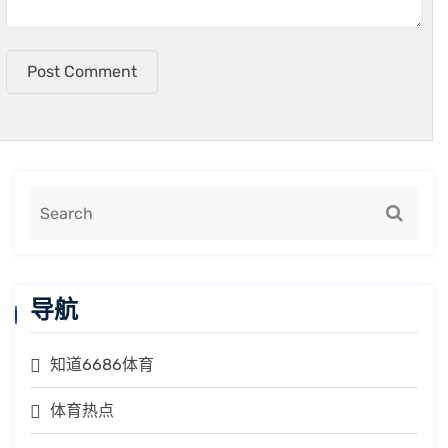
Post Comment
导航
知道6686体育
体育热点