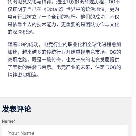
代的电竞文化与精神。通过TI双冠的辉煌历程，OG不
仅证明了自己在《Dota 2》世界中的统治地位，更为
电竞行业树立了一个全新的标杆。他们的成功，不仅
是依靠个人的技术能力，更重要的是团队协作与文化
的深厚积淀。
随着OG的成功，电竞行业的职业化和全球化进程愈加
加速，越来越多的传统行业开始重视电竞市场。OG的
双冠之路，既是一段传奇，也为未来的电竞发展提供
了宝贵的经验与启示。电竞产业的未来，注定与OG的
精神密切相连。
发表评论
Name
*