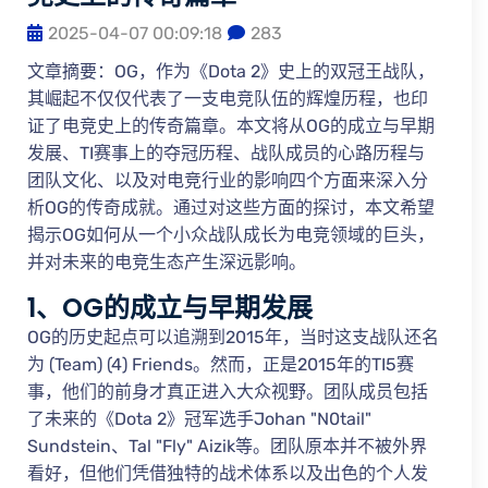
2025-04-07 00:09:18
283
文章摘要：OG，作为《Dota 2》史上的双冠王战队，
其崛起不仅仅代表了一支电竞队伍的辉煌历程，也印
证了电竞史上的传奇篇章。本文将从OG的成立与早期
发展、TI赛事上的夺冠历程、战队成员的心路历程与
团队文化、以及对电竞行业的影响四个方面来深入分
析OG的传奇成就。通过对这些方面的探讨，本文希望
揭示OG如何从一个小众战队成长为电竞领域的巨头，
并对未来的电竞生态产生深远影响。
1、OG的成立与早期发展
OG的历史起点可以追溯到2015年，当时这支战队还名
为 (Team) (4) Friends。然而，正是2015年的TI5赛
事，他们的前身才真正进入大众视野。团队成员包括
了未来的《Dota 2》冠军选手Johan "N0tail"
Sundstein、Tal "Fly" Aizik等。团队原本并不被外界
看好，但他们凭借独特的战术体系以及出色的个人发