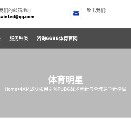
我们的邮箱地址:
致电我们:
tainted@qq.com
星
服务种类
咨询6686体育官网
体育明星
Home
4AM战队如何引领PUBG战术革新与全球竞争新格局