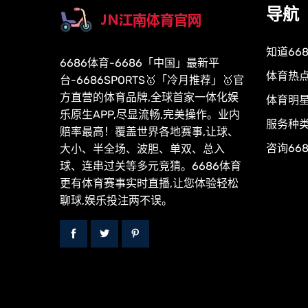
导航
知道66
6686体育-6686「中国」最新平
体育热
台-6686SPORTS🥇「冷月推荐」🥇官
方直营的体育品牌,全球首家一体化娱
体育明
乐原生APP,尽显流畅,完美操作。业内
服务种
赔率最高！覆盖世界各地赛事,让球、
咨询66
大小、半全场、波胆、单双、总入
球、连串过关等多元竞猜。6686体育
更有体育赛事实时直播,让您体验轻松
聊球,娱乐投注两不误。