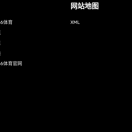
网站地图
86体育
XML
点
星
类
86体育官网