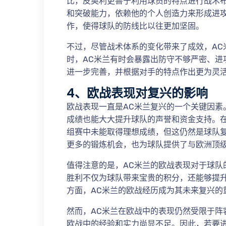
比，皮奥利更善于利用球员的特点进行战术
和突破能力，依赖他的个人创造力来形成进
作，使得球队的防线比以往更加坚固。
不过，尽管战术体系的变化带来了成效，AC
时，AC米兰有时会暴露出防守不够严密、进
进一步完善，并根据对手的特点作出更为灵
4、欧战表现对复兴的影响
欧战表现一直是AC米兰复兴的一个关键因素
成绩也能大大提升球队的声誉和资金支持。在2
组赛中未能取得理想成绩，但这仍然是球队
更多的锻炼机会，也为球队提供了与欧洲顶
值得注意的是，AC米兰的欧战表现对于球队
胜利不仅为球队带来宝贵的积分，还能够提
方面，AC米兰的欧战经历成为其未来复兴的
然而，AC米兰在欧战中的表现仍然受限于阵
欧战中的经验和实力尚显不足。因此，若要进