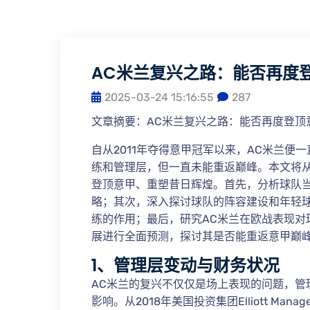
AC米兰复兴之路：能否再度
2025-03-24 15:16:55
287
文章摘要：AC米兰复兴之路：能否再度登顶
自从2011年夺得意甲冠军以来，AC米兰
练和管理层，但一直未能重返巅峰。本文将从
登顶意甲、重塑昔日辉煌。首先，分析球队
略；其次，深入探讨球队的阵容建设和年轻
练的作用；最后，研究AC米兰在欧战表现对
展进行全面预测，探讨其是否能重返意甲巅
1、管理层变动与财务状况
AC米兰的复兴不仅仅是场上表现的问题，管
影响。从2018年美国投资集团Elliott Ma