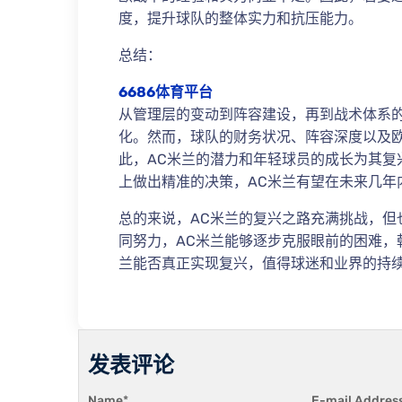
度，提升球队的整体实力和抗压能力。
总结：
6686体育平台
从管理层的变动到阵容建设，再到战术体系的
化。然而，球队的财务状况、阵容深度以及
此，AC米兰的潜力和年轻球员的成长为其复
上做出精准的决策，AC米兰有望在未来几年
总的来说，AC米兰的复兴之路充满挑战，但
同努力，AC米兰能够逐步克服眼前的困难，
兰能否真正实现复兴，值得球迷和业界的持
发表评论
Name
*
E-mail Addres