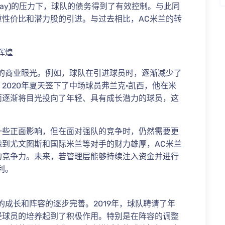
ir Play)的压力下，球队的债务得到了有效控制。与此同
性价比和潜力股的引进。与过去相比，AC米兰的转
的商业眼光。例如，球队在引进球员时，逐渐减少了
2020年夏天签下了中场球员弗兰克·凯西，他在米
面逐渐将目光投向了年轻、具有成长潜力的球员，这
一些正面影响，但在面对强队的竞争时，仍然需要更
到尤文图斯和国际米兰等对手的财力雄厚，AC米兰
的竞争力。未来，若管理层能够持续注入资金并进行
利。
的成长和阵容的逐步完善。2019年，球队聘请了年
轻球员的培养起到了积极作用。特别是在阵容的调整