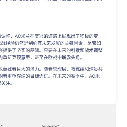
调整，AC米兰在复兴的道路上展现出了积极的变
欧战经验仍然是制约其未来发展的关键因素。尽管如
兴提供了坚实的基础。只要在未来的引援和战术调整
内重新登顶意甲，甚至在欧战中崭露头角。
也蕴藏着巨大的潜力。随着管理层、教练组和球员共
朝着重塑辉煌的目标迈进。在未来的赛季中，AC米
续关注。
s
*
Website
*