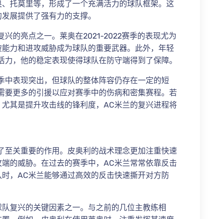
奥、托莫里等，形成了一个充满活力的球队框架。这
的发展提供了强有力的支撑。
兴的亮点之一。莱奥在2021-2022赛季的表现尤为
破能力和进攻威胁成为球队的重要武器。此外，年轻
活力，他的稳定表现使得球队在防守端得到了保障。
季中表现突出，但球队的整体阵容仍存在一定的短
需要更多的引援以应对赛季中的伤病和密集赛程。若
尤其是提升攻击线的锋利度，AC米兰的复兴进程将
了至关重要的作用。皮奥利的战术理念更加注重快速
端的威胁。在过去的赛季中，AC米兰常常依靠反击
时，AC米兰能够通过高效的反击快速撕开对方防
球队复兴的关键因素之一。与之前的几位主教练相