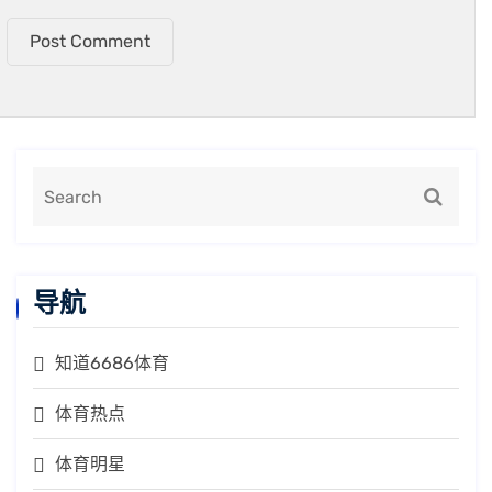
Post Comment
导航
知道6686体育
体育热点
体育明星