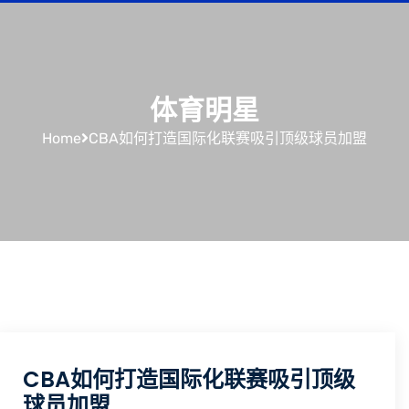
体育明星
Home
CBA如何打造国际化联赛吸引顶级球员加盟
CBA如何打造国际化联赛吸引顶级
球员加盟