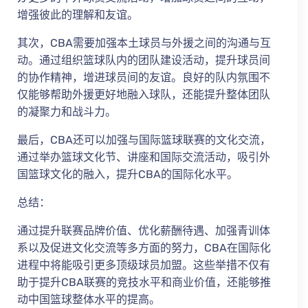
增强彼此的理解和友谊。
其次，CBA需要加强本土球员与外援之间的沟通与互
动。通过组织篮球队内的团队建设活动，提升球员间
的协作精神，增进球员间的友谊。良好的队内氛围不
仅能够帮助外援更好地融入球队，还能提升整体团队
的凝聚力和战斗力。
最后，CBA还可以加强与国际篮球联赛的文化交流，
通过举办篮球文化节、讲座和国际交流活动，吸引外
国篮球文化的融入，提升CBA的国际化水平。
总结：
通过提升联赛品牌价值、优化薪酬待遇、加强青训体
系以及促进文化交流等多方面的努力，CBA在国际化
进程中将能吸引更多顶级球员加盟。这些举措不仅有
助于提升CBA联赛的竞技水平和商业价值，还能够推
动中国篮球整体水平的提高。