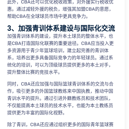
此外，CBA还可以优化税收政策，对外援实行税收优
惠。通过减轻外援的税负，增强其加盟CBA的意愿，
帮助CBA在全球球员市场中更具竞争力。
3、加强青训体系建设与国际化交流
加强青训体系的建设，提升本土球员的整体水平，也
是CBA打造国际化联赛的重要途径。CBA应当投入更
多资源用于青少年篮球培训，建立起完善的青训体
系，培养出更多具备国际竞争力的年轻球员。通过系
统化的培训，可以为顶级球员提供更多的本土对手，
提升整体比赛的竞技水平。
同时，CBA还应加强与国际篮球青训体系的交流与合
作，吸引更多的外国篮球教练来中国执教，推动中国
青训水平的提升。通过引进外籍教练员和技术团队，
不仅能提高本土球员的技术水平，也能为本土教练员
提供更为丰富的国际化视野。
除了青训，CBA还应通过组织更多的国际青年篮球赛