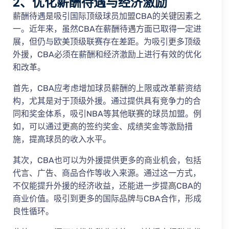
2、优化薪酬待遇与经济激励
薪酬待遇是吸引国际顶级球员加盟CBA的关键因素之
一。近年来，虽然CBA在薪酬待遇方面已取得一定进
展，但仍与欧美顶级联赛存在差距。为吸引更多顶级
外援，CBA必须在薪酬和经济激励上进行有效的优化
和改革。
首先，CBA应考虑增加球员薪酬的上限或改革薪资结
构，尤其是对于顶级外援。通过提供具有竞争力的合
同和奖金体系，吸引NBA等其他联赛的球员加盟。例
如，可以通过更高的签约奖金、成绩奖金等激励措
施，提高球员的收入水平。
其次，CBA也可以为外援提供更多的商业机会，包括
代言、广告、商品合作等收入来源。通过这一方式，
不仅能提升外援的经济收益，还能进一步提高CBA的
商业价值。吸引到更多的国际品牌与CBA合作，形成
良性循环。