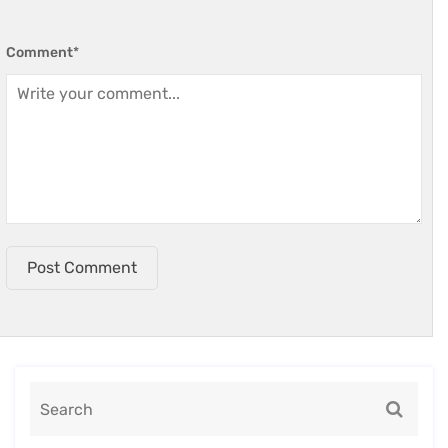
Comment
*
Post Comment