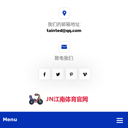
我们的邮箱地址:
tainted@qq.com
致电我们: