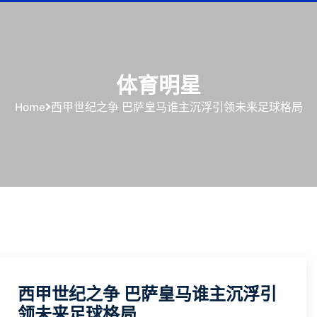
体育明星
Home
西甲世纪之争 巴萨皇马谁主沉浮引领未来足球格局
西甲世纪之争 巴萨皇马谁主沉浮引
领未来足球格局