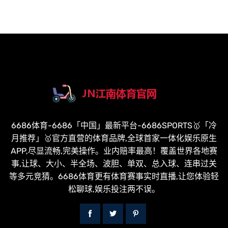
6686体育-6686「中国」最新平台-6686SPORTS🥇「冷
月推荐」🥇官方直营的体育品牌,全球首家一体化娱乐原生
APP,尽显流畅,完美操作。业内赔率最高！覆盖世界各地赛
事,让球、大小、半全场、波胆、单双、总入球、连串过关
等多元竞猜。6686体育更有体育赛事实时直播,让您体验轻
松聊球,娱乐投注两不误。