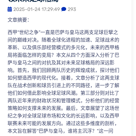
2025-01-24 17:29:49
293
文章摘要：
西甲“世纪之争”一直是巴萨与皇马这两支足球巨擘之
间的巅峰对决。随着全球化进程的加速、足球战术的
革新、以及俱乐部经营模式的多元化，未来的西甲格
局将面临怎样的变局？本文从四个方面深入分析了巴
萨与皇马之间的对抗及其对未来足球格局的深远影
响。首先，我们回顾两队历史的辉煌成就，探讨他们
如何塑造西甲的现代化。接着，文章分析了这两支球
队在战术创新和球员引进上的不同路径，进一步了解
他们如何借此影响全球足球风潮。第三部分则对比了
两队近年来的财政状况和管理模式，分析他们的经营
策略如何支撑未来的发展。最后，文章展望了这场世
纪之争对全球足球市场和文化的长远影响，以及西甲
联赛未来可能的发展方向。通过这些多维度的剖析，
本文旨在解答“巴萨与皇马，谁将主沉浮？”这一问