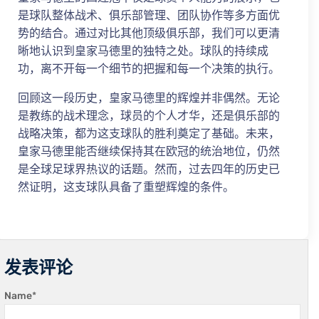
是球队整体战术、俱乐部管理、团队协作等多方面优
势的结合。通过对比其他顶级俱乐部，我们可以更清
晰地认识到皇家马德里的独特之处。球队的持续成
功，离不开每一个细节的把握和每一个决策的执行。
回顾这一段历史，皇家马德里的辉煌并非偶然。无论
是教练的战术理念，球员的个人才华，还是俱乐部的
战略决策，都为这支球队的胜利奠定了基础。未来，
皇家马德里能否继续保持其在欧冠的统治地位，仍然
是全球足球界热议的话题。然而，过去四年的历史已
然证明，这支球队具备了重塑辉煌的条件。
发表评论
Name
*