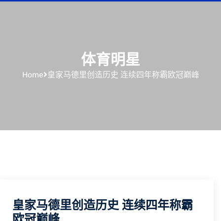
体育明星
Home
皇家马德里创造历史 连续四年称霸欧冠巅峰
皇家马德里创造历史 连续四年称霸
欧冠巅峰