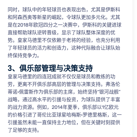
同时，球队中的年轻球员也表现出色，尤其是伊斯科
和阿森西奥等新星的崛起，令球队更加多元化。尤其
是在2018年欧冠四分之一决赛中，伊斯科的关键进球
直接帮助球队逆转晋级，显示了球队整体深度的优
势。皇家马德里不仅依赖于老将的经验，也充分利用
了年轻球员的活力和创造力，这种代际融合让球队始
终保持竞争力。
3、俱乐部管理与决策支持
皇家马德里的四连冠成就不仅仅是球员和教练的功
劳，更离不开俱乐部高层的管理与决策支持。弗洛伦
蒂诺·佩雷斯作为俱乐部的主席，始终坚持“银河战舰”
战略，通过高水平的引援与投资，为球队提供了丰富
的战力资源。例如，2014年夏季，俱乐部以1亿欧元
的价格引进了哥伦比亚球星哈梅斯·罗德里格斯，这一
引援虽然未能一直保持主力地位，但在关键时刻提供
了足够的支持。