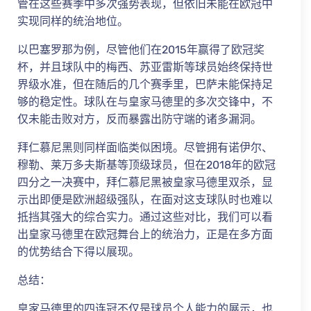
管在这些赛季中多次强势表现，但依旧未能在欧冠中
实现同样的统治地位。
以巴塞罗那为例，尽管他们在2015年赢得了欧冠奖
杯，并且球队中的梅西、苏亚雷斯等球员始终保持世
界级水准，但在随后的几个赛季里，巴萨未能保持足
够的稳定性。球队在与皇家马德里的多次交锋中，不
仅未能击败对方，反而暴露出防守端的诸多漏洞。
拜仁慕尼黑则同样面临类似困境。尽管拥有诺伊尔、
穆勒、莱万多夫斯基等顶级球员，但在2018年的欧冠
四分之一决赛中，拜仁慕尼黑被皇家马德里双杀，显
示出即便是欧洲超级强队，在面对这支球队时也难以
抵挡其强大的综合实力。通过这些对比，我们可以看
出皇家马德里在欧冠舞台上的统治力，正是在多方面
的优势结合下得以展现。
总结：
皇家马德里的四连冠不仅是球员个人能力的展示，也