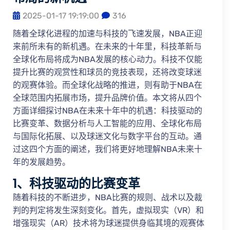
2025-01-17 19:19:00
316
随着全球化进程的加速与科技的飞速发展，NBA正迎
来前所未有的新机遇。在未来的十年里，科技革新与
全球化布局将成为NBA发展的核心动力。科技不仅能
提升比赛的观赏性和球员的竞技表现，还将改变球迷
的观赛体验。而全球化战略的推进，则有助于NBA在
全球范围内拓展市场，提升品牌价值。本文将从四个
方面详细探讨NBA在未来十年中的机遇：科技驱动的
比赛变革、数据分析与人工智能的应用、全球化布局
与国际化拓展、以及球迷文化与数字平台的互动。通
过这四个方面的阐述，我们将更好地理解NBA未来十
年的发展趋势。
1、科技驱动的比赛变革
随着科技的不断进步，NBA比赛的规则、战术以及裁
判的判定将发生深刻变化。首先，虚拟现实（VR）和
增强现实（AR）技术将为球迷提供身临其境的观赛体