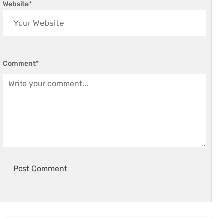
Website
*
Comment
*
Post Comment