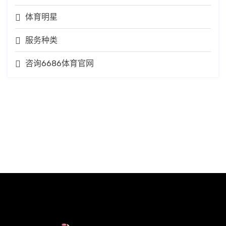
体育明星
服务种类
咨询6686体育官网