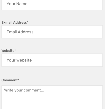
E-mail Address
*
Website
*
Comment
*