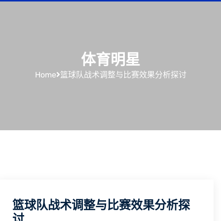
体育明星
Home
篮球队战术调整与比赛效果分析探讨
篮球队战术调整与比赛效果分析探
讨