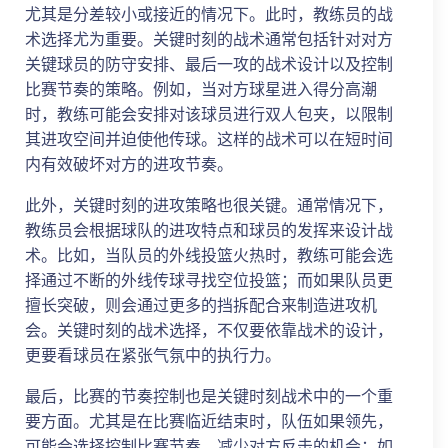
尤其是分差较小或接近的情况下。此时，教练员的战
术选择尤为重要。关键时刻的战术通常包括针对对方
关键球员的防守安排、最后一攻的战术设计以及控制
比赛节奏的策略。例如，当对方球星进入得分高潮
时，教练可能会安排对该球员进行双人包夹，以限制
其进攻空间并迫使他传球。这样的战术可以在短时间
内有效破坏对方的进攻节奏。
此外，关键时刻的进攻策略也很关键。通常情况下，
教练员会根据球队的进攻特点和球员的发挥来设计战
术。比如，当队员的外线投篮火热时，教练可能会选
择通过不断的外线传球寻找空位投篮；而如果队员更
擅长突破，则会通过更多的挡拆配合来制造进攻机
会。关键时刻的战术选择，不仅要依靠战术的设计，
更要看球员在紧张气氛中的执行力。
最后，比赛的节奏控制也是关键时刻战术中的一个重
要方面。尤其是在比赛临近结束时，队伍如果领先，
可能会选择控制比赛节奏，减少对方反击的机会；如