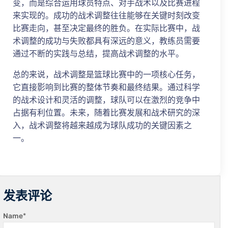
变，而是综合运用球员特点、对手战术以及比赛进程
来实现的。成功的战术调整往往能够在关键时刻改变
比赛走向，甚至决定最终的胜负。在实际比赛中，战
术调整的成功与失败都具有深远的意义，教练员需要
通过不断的实践与总结，提高战术调整的水平。
总的来说，战术调整是篮球比赛中的一项核心任务，
它直接影响到比赛的整体节奏和最终结果。通过科学
的战术设计和灵活的调整，球队可以在激烈的竞争中
占据有利位置。未来，随着比赛发展和战术研究的深
入，战术调整将越来越成为球队成功的关键因素之
一。
发表评论
Name
*