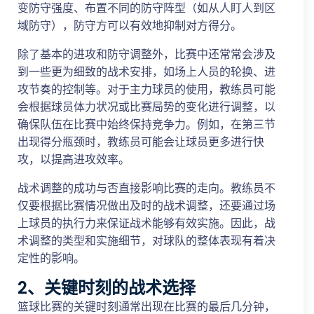
变防守强度、布置不同的防守阵型（如从人盯人到区
域防守），防守方可以有效地抑制对方得分。
除了基本的进攻和防守调整外，比赛中还常常会涉及
到一些更为细致的战术安排，如场上人员的轮换、进
攻节奏的控制等。对于主力球员的使用，教练员可能
会根据球员体力状况或比赛局势的变化进行调整，以
确保队伍在比赛中始终保持竞争力。例如，在第三节
出现得分瓶颈时，教练员可能会让球员更多进行快
攻，以提高进攻效率。
战术调整的成功与否直接影响比赛的走向。教练员不
仅要根据比赛情况做出及时的战术调整，还要通过场
上球员的执行力来保证战术能够有效实施。因此，战
术调整的类型和实施细节，对球队的整体表现有着决
定性的影响。
2、关键时刻的战术选择
篮球比赛的关键时刻通常出现在比赛的最后几分钟，