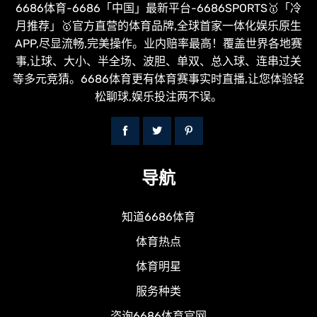
6686体育-6686「中国」最新平台-6686SPORTS🥇「冷
月推荐」🥇官方直营的体育品牌,全球首家一体化娱乐原生
APP,尽显流畅,完美操作。业内赔率最高！覆盖世界各地赛
事,让球、大小、半全场、波胆、单双、总入球、连串过关
等多元竞猜。6686体育更有体育赛事实时直播,让您体验轻
松聊球,娱乐投注两不误。
导航
知道6686体育
体育热点
体育明星
服务种类
咨询6686体育官网