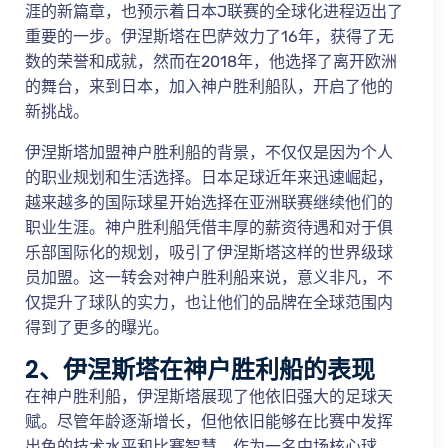
涯的新篇章，也预示着日本J联赛的全球化进程迈出了
重要的一步。伊涅斯塔在巴萨效力了16年，获得了无
数的荣誉和成就，然而在2018年，他选择了离开欧洲
的舞台，来到日本，加入神户胜利船队，开启了他的
新挑战。
伊涅斯塔加盟神户胜利船的背景，不仅仅是因为个人
的职业规划和生活选择。日本足球近年来迅速崛起，
越来越多的国际球星开始选择在亚洲联赛继续他们的
职业生涯。神户胜利船凭借丰厚的薪资待遇和对于俱
乐部国际化的规划，吸引了伊涅斯塔这样的世界级球
员加盟。这一转会对神户胜利船来说，意义非凡，不
仅提升了球队的实力，也让他们的品牌在全球范围内
得到了更多的曝光。
2、伊涅斯塔在神户胜利船的表现
在神户胜利船，伊涅斯塔展现了他依旧强大的足球天
赋。尽管年龄逐渐增长，但他依旧能够在比赛中发挥
出色的技术水平和比赛智慧。作为一名中场核心球