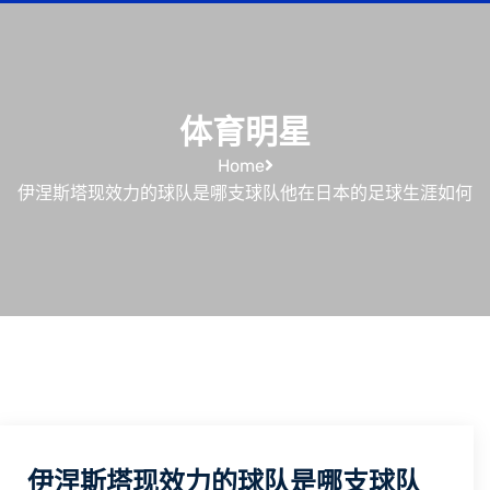
体育明星
Home
伊涅斯塔现效力的球队是哪支球队他在日本的足球生涯如何
伊涅斯塔现效力的球队是哪支球队