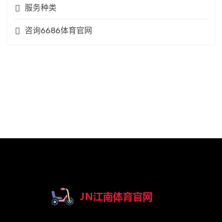
服务种类
咨询6686体育官网