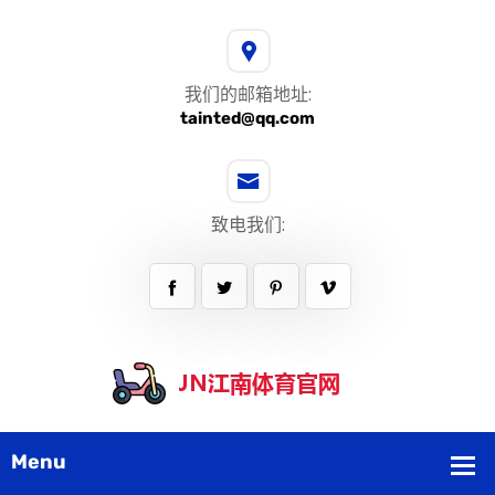
我们的邮箱地址:
tainted@qq.com
致电我们: