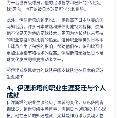
为一名世界级球员，他的足球哲学和巴萨的“传控足
球”理念，也开始被日本球员所学习和借鉴。
此外，伊涅斯塔的到来也进一步提高了日本联赛的国
际知名度。许多日本球迷和媒体将他视为榜样，崇拜
他不仅是因为他的足球技术，更因为他长期以来坚持
的职业态度和对比赛的热爱。这种职业精神对日本本
土球员产生了积极的影响，帮助他们在训练和比赛中
更加注重细节和技术的提高。伊涅斯塔无疑是日本足
球文化发展的重要推动者之一。
4、伊涅斯塔的职业生涯变迁与个人
成就
伊涅斯塔的职业生涯经历了显著的变化，从巴萨的青
训球员，到世界级中场巨星，再到日本J联赛的核心球
员。他在巴萨的辉煌成就，尤其是作为球队灵魂人物