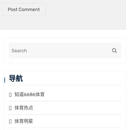
Post Comment
导航
知道6686体育
体育热点
体育明星