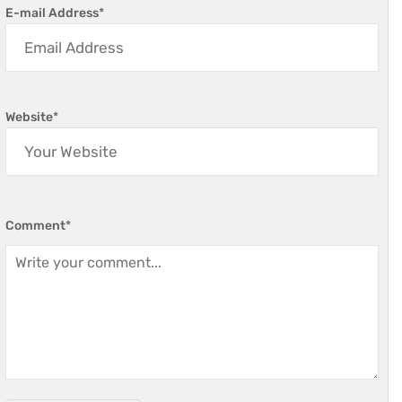
E-mail Address
*
Website
*
Comment
*