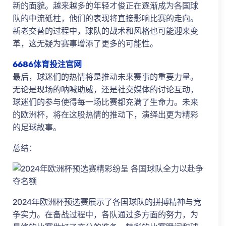
新的面貌。越来越多的年轻才俊正在逐渐成为各国球
队的中流砥柱，他们的表现将直接影响比赛的走向。
新老交替的过程中，球队的战术和风格也可能迎来变
革，这无疑为赛事增添了更多的可能性。
6686体育投注官网
最后，球迷们的热情将是推动未来赛事的重要力量。
无论是现场的呐喊助威，还是社交媒体的讨论互动，
球迷们的参与使得每一场比赛都充满了生命力。未来
的欧洲杯，将在这股热情的推动下，演绎出更为精彩
的足球故事。
总结：
2024年欧洲杯预选赛展示了各国球队的拼搏精神与竞
争实力。在备战过程中，各队通过多方面的努力，为