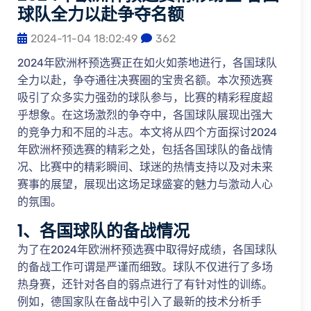
球队全力以赴争夺名额
2024-11-04 18:02:49
362
2024年欧洲杯预选赛正在如火如荼地进行，各国球队
全力以赴，争夺通往决赛圈的宝贵名额。本次预选赛
吸引了众多实力强劲的球队参与，比赛的精彩程度超
乎想象。在这场激烈的争夺中，各国球队展现出强大
的竞争力和不屈的斗志。本文将从四个方面探讨2024
年欧洲杯预选赛的精彩之处，包括各国球队的备战情
况、比赛中的精彩瞬间、球迷的热情支持以及对未来
赛事的展望，展现出这场足球盛宴的魅力与激动人心
的氛围。
1、各国球队的备战情况
为了在2024年欧洲杯预选赛中取得好成绩，各国球队
的备战工作可谓是严谨而细致。球队不仅进行了多场
热身赛，还针对各自的弱点进行了有针对性的训练。
例如，德国家队在备战中引入了最新的技术分析手